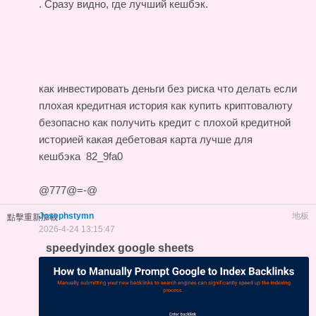
. Сразу видно, где лучший кешбэк.
как инвестировать деньги без риска
что делать если
плохая кредитная история
как купить криптовалюту
безопасно
как получить кредит с плохой кредитной
историей
какая дебетовая карта лучше для
кешбэка
82_9fa0
@777@=-@
Josephstymn
地板
點擊重新加載
2026-4-24 13:15:47
speedyindex google sheets