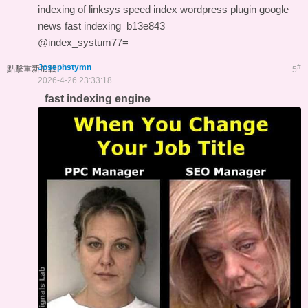
indexing of linksys
speed index wordpress plugin
google
news fast indexing
b13e843
@index_systum77=
Josephstymn
#
點擊重新加載
5
2026-4-26 23:33:18
fast indexing engine