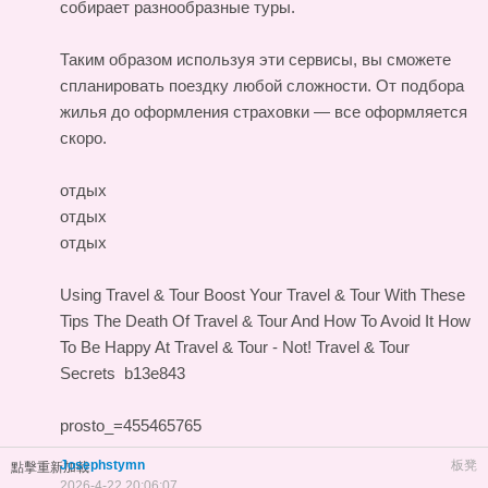
собирает разнообразные туры.
Таким образом используя эти сервисы, вы сможете
спланировать поездку любой сложности. От подбора
жилья до оформления страховки — все оформляется
скоро.
отдых
отдых
отдых
Using Travel & Tour
Boost Your Travel & Tour With These
Tips
The Death Of Travel & Tour And How To Avoid It
How
To Be Happy At Travel & Tour - Not!
Travel & Tour
Secrets
b13e843
prosto_=455465765
Josephstymn
板凳
點擊重新加載
2026-4-22 20:06:07