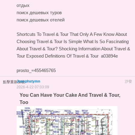
отдых
поиск дешевых туров
поиск дешевых отелей
Shortcuts To Travel & Tour That Only A Few Know About
Choosing Travel & Tour Is Simple
What Is So Fascinating
About Travel & Tour?
Shocking Information About Travel &
Tour Exposed
Definitions Of Travel & Tour
a03894e
prosto_=455465765
Josephstymn
沙發
點擊重新加載
2026-4-22 07:03:09
You Can Have Your Cake And Travel & Tour,
Too