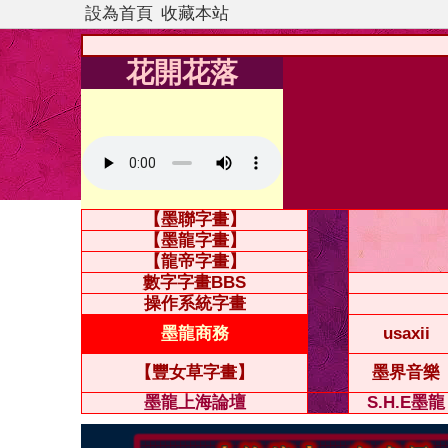
設為首頁
收藏本站
花開花落
【墨聯字畫】
【墨龍字畫】
【龍帝字畫】
數字字畫BBS
操作系統字畫
墨龍商務
usaxii
【豐女草字畫】
墨界音樂
墨龍上海論壇
S.H.E墨龍