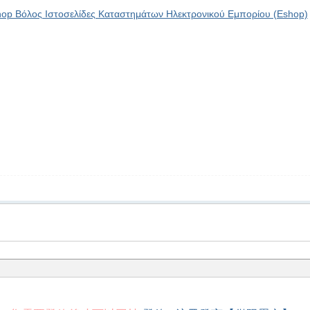
op Βόλος Ιστοσελίδες Καταστημάτων Ηλεκτρονικού Εμπορίου (Eshop)