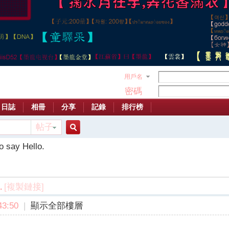
用戶名
密碼
日誌
相冊
分享
記錄
排行榜
帖子
搜
o say Hello.
索
[複製鏈接]
.
3:50
|
顯示全部樓層