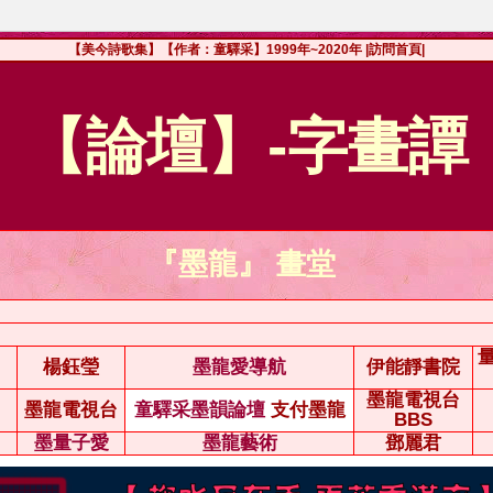
【美今詩歌集】【作者：童驛采】1999年~2020年
|訪問首頁|
【論壇】-字畫譚
『墨龍』 畫堂
楊鈺瑩
墨龍愛導航
伊能靜書院
墨龍電視台
墨龍電視台
童驛采墨韻論壇
支付墨龍
BBS
墨量子愛
墨龍藝術
鄧麗君