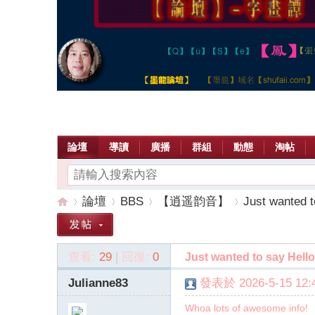
論壇
導讀
廣播
群組
動態
淘帖
論壇
BBS
【逍遥韵音】
Just wanted t
查看:
29
|
回復:
0
Just wanted to say Hello
【
»
›
›
›
Julianne83
發表於 2026-5-15 12:4
Whoa lots of awesome info!