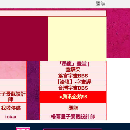
墨龍
『墨龍』畫堂 |
童驛采
篁宮字畫BBS
【論壇】-字畫譚
台灣字畫BBS
量子景觀設計
●腾讯企鹅98
師
我啦傳媒
墨龍
ioiaa
楊冪量子景觀設計師