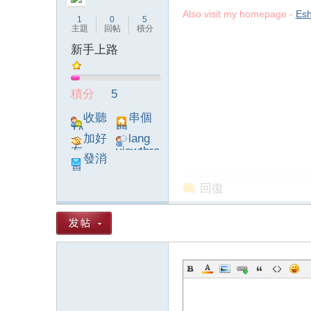
Also visit my homepage -
Esh
1
0
5
主題
回帖
積分
新手上路
論
積分
5
收聽
串個
TA
門
加好
lang
友
viewthre
發消
ad_left_
息
poke}
回復
壇