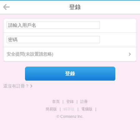
登錄
安全提問(未設置請忽略)
登錄
還沒有註冊？
首頁
|
登錄
|
註冊
簡易版
|
觸屏版
|
電腦版
|
© Comsenz Inc.