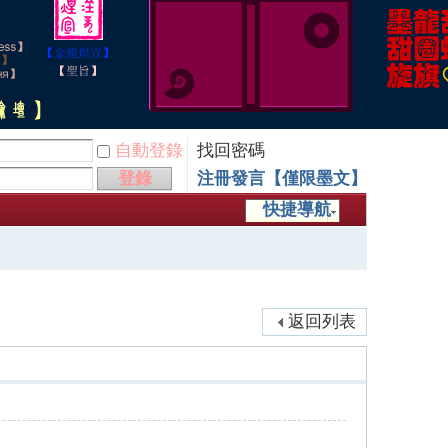
自動登錄
找回密碼
登錄
注冊發言【僅限墨文】
快捷導航
返回列表