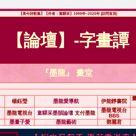
【美今詩歌集】【作者：童驛采】1999年~2020年
|訪問首頁|
【論壇】-字畫譚
『墨龍』 畫堂
楊鈺瑩
墨龍愛導航
伊能靜書院
墨龍電視台
墨龍電視台
童驛采墨韻論壇
支付墨龍
BBS
墨量子愛
墨龍藝術
鄧麗君