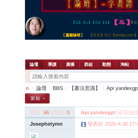
論壇
導讀
廣播
群組
動態
淘帖
論壇
BBS
【書法意識】
Api yandexgp
查看:
96
|
回復:
0
[複製鏈接
Api yandexgpt
【
»
›
›
›
Josephstymn
發表於 2026-4-30 17:4