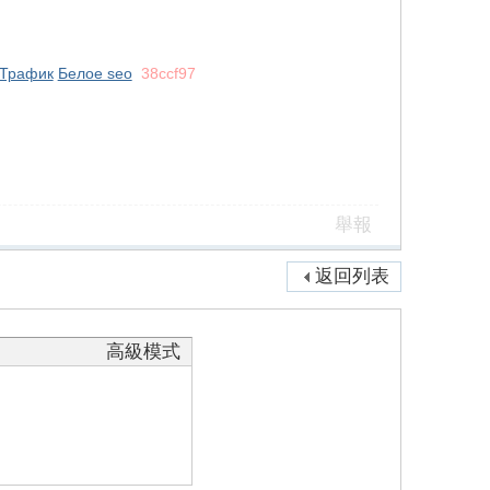
Трафик
Белое seo
38ccf97
舉報
返回列表
高級模式