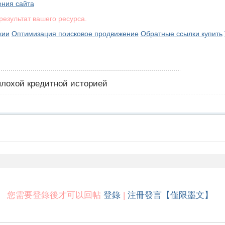
ения сайта
результат вашего ресурса.
кии
Оптимизация поисковое продвижение
Обратные ссылки купить
 плохой кредитной историей
您需要登錄後才可以回帖
登錄
|
注冊發言【僅限墨文】