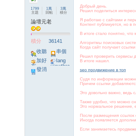
Добрый день.
1799
1萬
3萬
Решил поделиться интересн
主題
回帖
積分
Я работаю с сайтами и пери
論壇元老
Контент публикуется, но в 
В итоге стало понятно, что
論
積分
36141
Алгоритмы поисковых сист
Когда сайт получает ссылки
收聽
串個
Решил проверить сервисы д
TA
門
加好
lang
В итоге нашел.
友
viewthre
發消
seo продвижение в топ
ad_left_
息
poke}
Судя по информации можно 
Причем ссылки добавляютс
Это довольно важно, ведь 
壇
Также удобно, что можно с
Это нормальное решение, е
После размещения ссылок 
Иногда появляется дополни
Если занимаетесь продвиже