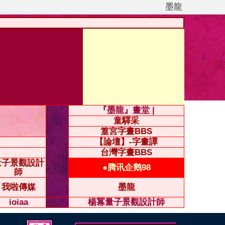
墨龍
『墨龍』畫堂 |
童驛采
篁宮字畫BBS
【論壇】-字畫譚
台灣字畫BBS
量子景觀設計
●腾讯企鹅98
師
我啦傳媒
墨龍
ioiaa
楊冪量子景觀設計師