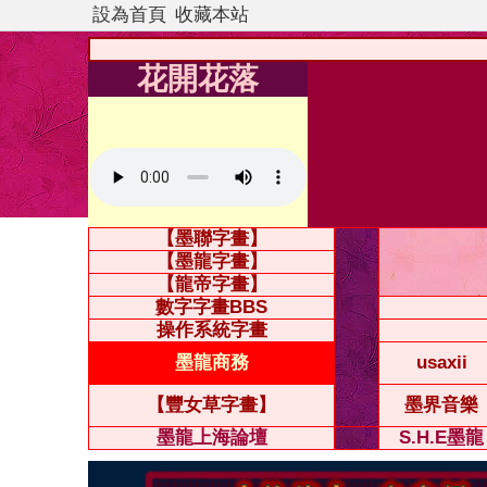
設為首頁
收藏本站
花開花落
【墨聯字畫】
【墨龍字畫】
【龍帝字畫】
數字字畫BBS
操作系統字畫
墨龍商務
usaxii
【豐女草字畫】
墨界音樂
墨龍上海論壇
S.H.E墨龍