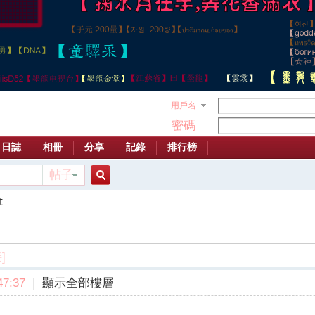
用戶名
密碼
日誌
相冊
分享
記錄
排行榜
帖子
搜
t
索
]
7:37
|
顯示全部樓層