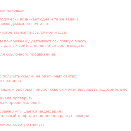
ой находкой.
одически возникает одна и та же задача.
поиске движения почти нет.
 многое зависит в ссылочной массе.
ем по-прежнему учитывают ссылочную массу.
 с разных сайтов, появляется рост в выдаче.
ля ссылочного продвижения.
получить ссылки на различных сайтах.
я поэтапно.
слишком быстрый прирост ссылок может выглядеть подозрительно.
начала проверить.
сли проект молодой.
обычно улучшается индексация.
тельный трафик и постепенно растут позиции.
нием, советую глянуть.