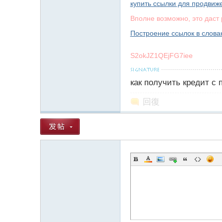
купить ссылки для продвиж
Вполне возможно, это даст 
Построение ссылок в слова
】
S2okJZ1QEjFG7iee
как получить кредит с
回復
-