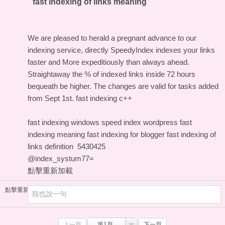
fast indexing of links meaning
We are pleased to herald a pregnant advance to our
indexing service, directly SpeedyIndex indexes your links
faster and More expeditiously than always ahead.
Straightaway the % of indexed links inside 72 hours
bequeath be higher. The changes are valid for tasks added
from Sept 1st.
fast indexing c++
fast indexing windows
speed index wordpress
fast
indexing meaning
fast indexing for blogger
fast indexing of
links definition
5430425
@index_systum77=
點擊重新加載
點擊重新加載
上一頁
第1頁
下一頁