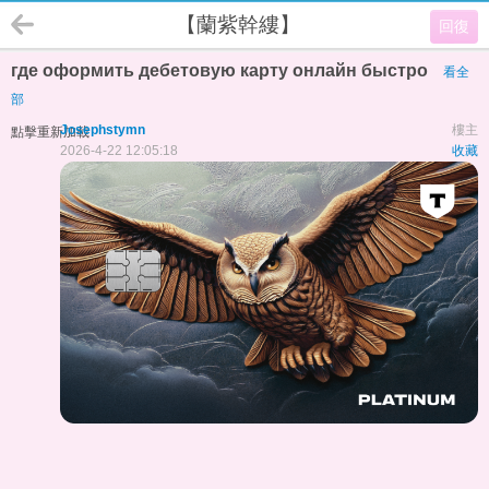
【蘭紫幹縷】
回復
где оформить дебетовую карту онлайн быстро
看全
部
Josephstymn
樓主
點擊重新加載
2026-4-22 12:05:18
收藏