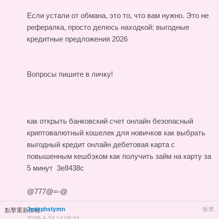
Если устали от обмана, это то, что вам нужно. Это не
рефералка, просто делюсь находкой:
выгодные
кредитные предложения 2026
Вопросы пишите в личку!
как открыть банковский счет онлайн
безопасный
криптовалютный кошелек для новичков
как выбрать
выгодный кредит онлайн
дебетовая карта с
повышенным кешбэком
как получить займ на карту за
5 минут
3e8438c
@777@=-@
Josephstymn
板凳
點擊重新加載
2026-4-24 14:09:44