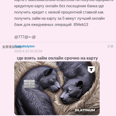
кредитную карту онлайн без посещения банка
где
получить кредит с низкой процентной ставкой
как
получить займ на карту за 5 минут
лучший онлайн
банк для ежедневных операций
894eb13
@777@=-@
Josephstymn
沙發
點擊重新加載
2026-4-22 20:33:59
где взять займ онлайн срочно на карту