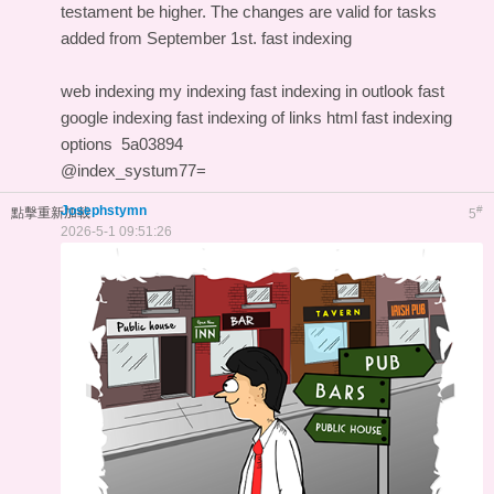
testament be higher. The changes are valid for tasks
added from September 1st.
fast indexing
web indexing my indexing
fast indexing in outlook
fast
google indexing
fast indexing of links html
fast indexing
options
5a03894
@index_systum77=
Josephstymn
#
點擊重新加載
5
2026-5-1 09:51:26