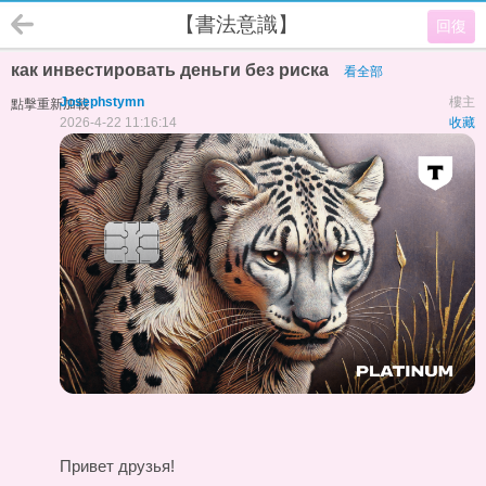
【書法意識】
回復
как инвестировать деньги без риска
看全部
Josephstymn
樓主
點擊重新加載
2026-4-22 11:16:14
收藏
Привет друзья!