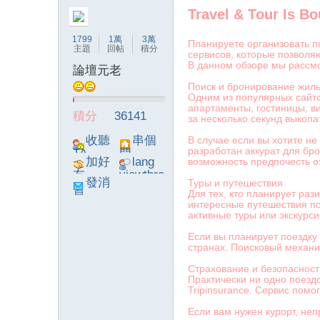
Travel & Tour Is B
字
1799
1萬
3萬
Планируете организовать п
主題
回帖
積分
сервисов, которые позволя
В данном обзоре мы рассмо
論壇元老
Поиск и бронирование жил
Одним из популярных сайто
апартаменты, гостиницы, в
積分
36141
за несколько секунд выкоп
收聽
串個
В случае если вы хотите н
разработан аккурат для бр
TA
門
加好
lang
畫
возможность предпочесть 
友
viewthre
發消
Туры и путешествия
ad_left_
Для тех, кто планирует ра
息
poke}
интересные путешествия п
активные туры или экскурс
Если вы планирует поездку
странах. Поисковый механи
Страхование и безопасност
Практически ни одно поезд
Tripinsurance. Сервис пом
譚
Если вам нужен курорт, не