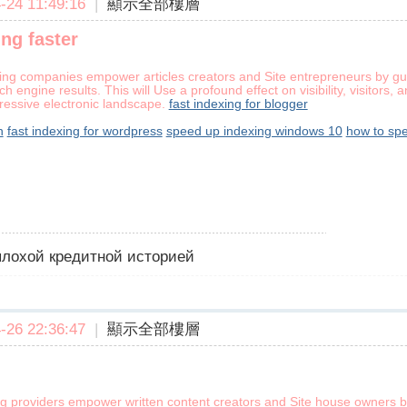
24 11:49:16
|
顯示全部樓層
ng faster
xing companies empower articles creators and Site entrepreneurs by gua
h engine results. This will Use a profound effect on visibility, visitor
gressive electronic landscape.
fast indexing for blogger
n
fast indexing for wordpress
speed up indexing windows 10
how to sp
 плохой кредитной историей
26 22:36:47
|
顯示全部樓層
xing providers empower written content creators and Site house owners b