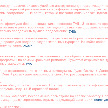
оездку и рассматриваете удобные инструменты для организации по
ют проворно избрать апартаменты, оформить перелёты, подключить 
им востребованные сайты, которые позволят спланировать идеал
ья
латформ для бронирования жилья является TVIL. Этот сервис пре
и гостевые дома, гостиницы, коттеджи и различные форматы жилья
ительно предпочесть лучшее предложение.
туры
венный выдача, а врачевание, прекрасным выбором может сделать
е прости для подбора оздоровительных курортов. На сайте собран
типу лечения.
отдых
икальные уголки страны, беспременно стоит обратить внимание на
программы по самым красивым регионам. Туристам открываются ту
тные маршруты.
туры
дное странствование, отличным помощником будет Ostrovok. Дан
н. Умный розыск дает возможность спокойно рассматривать вариан
ь
к не обходится без страховки. Поэтому опытные туристы оформляю
получить надежный страховой полис.
ельный комплекс, беспременно посмотрите на сервис Sanatory. П
ормация дают вероятность отрыть подходящий санаторий.
поиск д
ьные сервисы