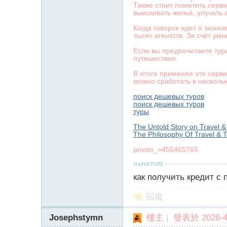
Также стоит пометить серв
выискивать жильё, улучать 
Когда говорок идет о экон
тысяч агентств. За счёт у
】
Если вы предпочитаете тур
путешествия.
В итоге применяя эти серв
можно сработать в нескольк
поиск дешевых туров
поиск дешевых туров
туры
The Untold Story on Travel &
The Philosophy Of Travel & T
-
prosto_=455465765
как получить кредит с
回復
Josephstymn
樓主
|
發表於 2026-4-