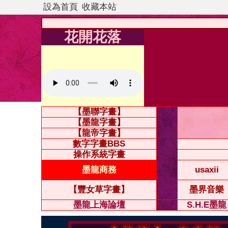
設為首頁
收藏本站
花開花落
【墨聯字畫】
【墨龍字畫】
【龍帝字畫】
數字字畫BBS
操作系統字畫
墨龍商務
usaxii
【豐女草字畫】
墨界音樂
墨龍上海論壇
S.H.E墨龍