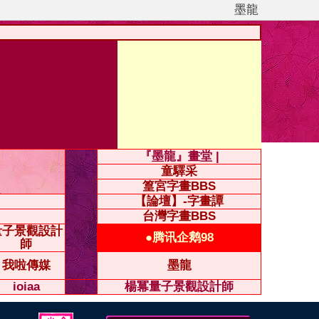
墨龍
『墨龍』畫堂 |
童驛采
篁宮字畫BBS
【論壇】-字畫譚
台灣字畫BBS
量子景觀設計
●腾讯企鹅98
師
我啦傳媒
墨龍
ioiaa
楊冪量子景觀設計師