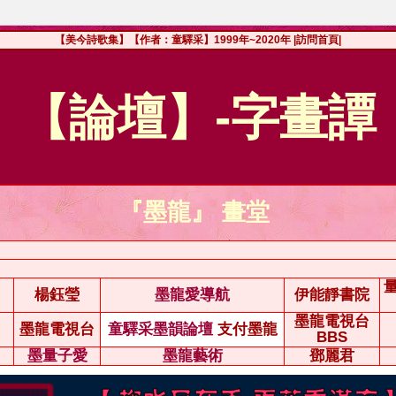
【美今詩歌集】【作者：童驛采】1999年~2020年
|訪問首頁|
【論壇】-字畫譚
『墨龍』 畫堂
楊鈺瑩
墨龍愛導航
伊能靜書院
墨龍電視台
墨龍電視台
童驛采墨韻論壇
支付墨龍
BBS
墨量子愛
墨龍藝術
鄧麗君