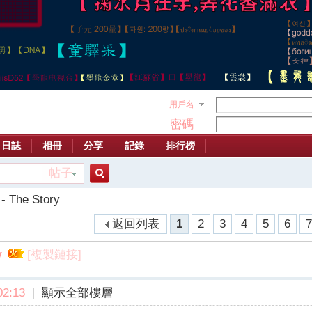
用戶名
密碼
日誌
相冊
分享
記錄
排行榜
帖子
搜
 - The Story
返回列表
1
2
3
4
5
6
索
[複製鏈接]
y
2:13
|
顯示全部樓層