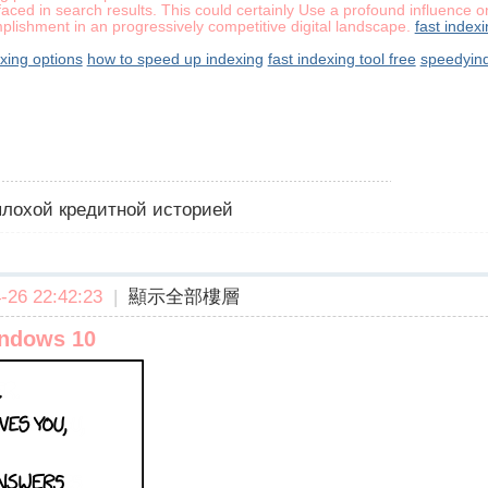
ed in search results. This could certainly Use a profound influence on v
plishment in an progressively competitive digital landscape.
fast index
exing options
how to speed up indexing
fast indexing tool free
speedyind
 плохой кредитной историей
26 22:42:23
|
顯示全部樓層
indows 10