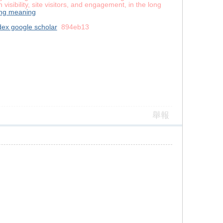
isibility, site visitors, and engagement, in the long
ing meaning
ex google scholar
894eb13
舉報