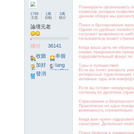
Планируете организовать п
сервисов, которые позволя
1799
1萬
3萬
данном обзоре мы рассмотр
主題
回帖
積分
Поиск и бронирование жил
論壇元老
Одним из удобных онлайн-п
получают возможность найт
論
пользователь может стрем
積分
36141
Когда ваша цель не обыкно
сервис предназначен прежд
收聽
串個
оздоровительный фокус по 
TA
門
加好
lang
Туры и путешествия
Если вы хочет раскрыть ун
友
viewthre
發消
интересные туристические 
ad_left_
активные туры или комфор
息
poke}
Если вы готовит междунаро
гостиниц по десяткам стра
壇
Страхование и безопасност
Практически ни одно поездо
возможность стремительно 
Когда вам нужен оздоровит
санатории. Детальная инф
Поиск билетов и универсал