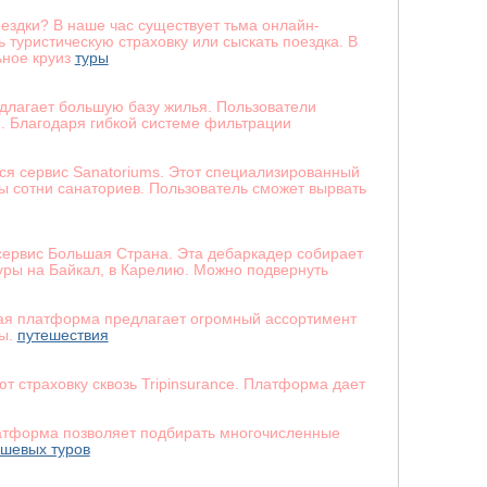
ездки? В наше час существует тьма онлайн-
туристическую страховку или сыскать поездка. В
ьное круиз
туры
длагает большую базу жилья. Пользователи
. Благодаря гибкой системе фильтрации
ся сервис Sanatoriums. Этот специализированный
ы сотни санаториев. Пользователь сможет вырвать
 сервис Большая Страна. Эта дебаркадер собирает
ры на Байкал, в Карелию. Можно подвернуть
ная платформа предлагает огромный ассортимент
ты.
путешествия
т страховку сквозь Tripinsurance. Платформа дает
латформа позволяет подбирать многочисленные
ешевых туров