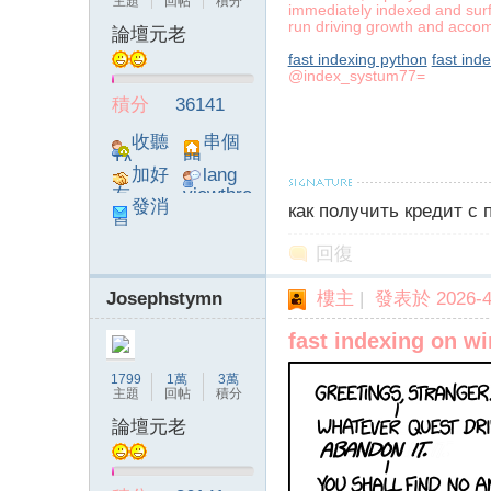
主題
回帖
積分
immediately indexed and surfac
run driving growth and accom
論壇元老
fast indexing python
fast ind
@index_systum77=
積分
36141
收聽
串個
TA
門
加好
lang
友
viewthre
發消
как получить кредит с
ad_left_
息
poke}
回復
Josephstymn
樓主
|
發表於 2026-4-
fast indexing on w
1799
1萬
3萬
主題
回帖
積分
論壇元老