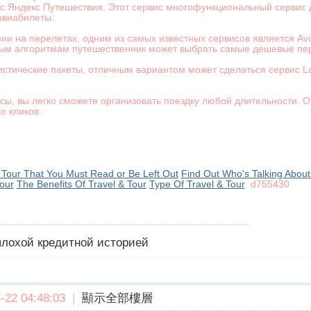
ис Яндекс Путешествия. Этот сервис многофункциональный сервис 
авиабилеты.
омии на перелетах, одним из самых известных сервисов является A
мным алгоритмам путешественник может выбрать самые дешевые п
истические пакеты, отличным вариантом может сделаться сервис 
исы, вы легко сможете организовать поездку любой длительности. 
о кликов.
 Tour That You Must Read or Be Left Out
Find Out Who's Talking Abou
our
The Benefits Of Travel & Tour
Type Of Travel & Tour
d755430
 плохой кредитной историей
22 04:48:03
|
顯示全部樓層