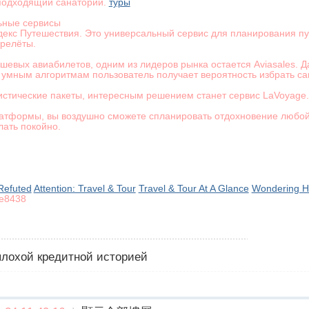
 подходящий санаторий.
туры
ьные сервисы
екс Путешествия. Это универсальный сервис для планирования п
релёты.
дешевых авиабилетов, одним из лидеров рынка остается Aviasales.
т умным алгоритмам пользователь получает вероятность избрать 
истические пакеты, интересным решением станет сервис LaVoyage
атформы, вы воздушно сможете спланировать отдохновение любой
лать покойно.
 Refuted
Attention: Travel & Tour
Travel & Tour At A Glance
Wondering H
e8438
 плохой кредитной историей