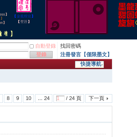
自動登錄
找回密碼
登錄
注冊發言【僅限墨文】
快捷導航
7
8
9
10
... 24
/ 24 頁
下一頁