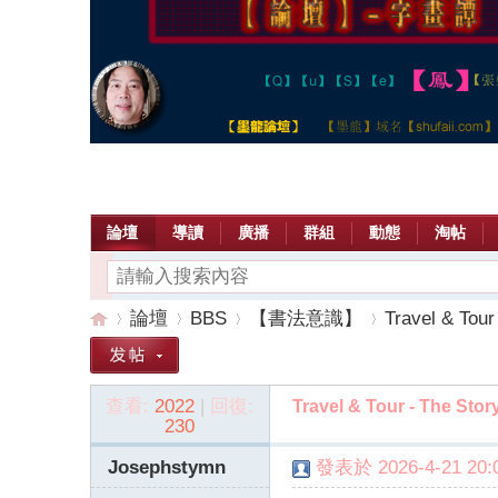
論壇
導讀
廣播
群組
動態
淘帖
論壇
BBS
【書法意識】
Travel & Tour
查看:
2022
|
回復:
Travel & Tour - The Stor
【
»
›
›
›
230
Josephstymn
發表於 2026-4-21 20:0