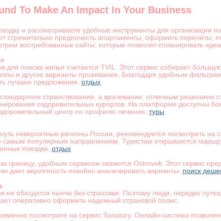
ound To Make An Impact In Your Business
оездку и рассматриваете удобные инструменты для организации п
ют стремительно предпочесть апартаменты, оформить перелёты, по
трим востребованные сайты, которые позволят спланировать иде
ья
в для поиска жилья считается TVIL. Этот сервис собирает большую
иллы и другие варианты проживания. Благодаря удобным фильтрам
ать лучшее предложение.
отдых
е стандартное странствование, а врачевание, отличным решением с
онирования оздоровительных курортов. На платформе доступны бол
оздоровительный центр по профилю лечения.
туры
зинуть невероятные регионы России, рекомендуется посмотреть на 
о самым популярным направлениям. Туристам открываются маршру
ионные поездки.
отдых
 за границу, удобным сервисом окажется Ostrovok. Этот сервис пр
зм дает вероятность покойно анализировать варианты.
поиск деше
ь
ок не обходится нынче без страховки. Поэтому люди, нередко путе
огает оперативно оформить надежный страховой полис.
пременно посмотрите на сервис Sanatory. Онлайн-система позволяе