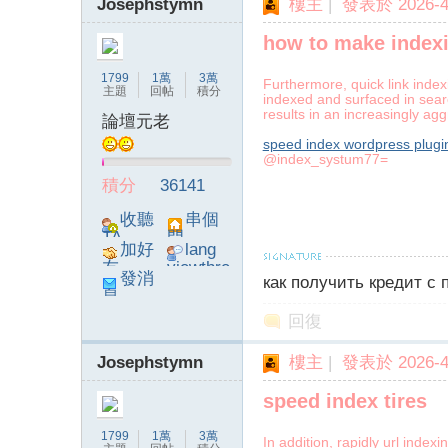
Josephstymn
樓主
|
發表於 2026-4-
how to make indexi
1799
1萬
3萬
Furthermore, quick link inde
主題
回帖
積分
indexed and surfaced in searc
results in an increasingly ag
論壇元老
speed index wordpress plugi
@index_systum77=
積分
36141
收聽
串個
TA
門
加好
lang
友
viewthre
發消
как получить кредит с
ad_left_
息
poke}
回復
Josephstymn
樓主
|
發表於 2026-4-
speed index tires
1799
1萬
3萬
In addition, rapidly url inde