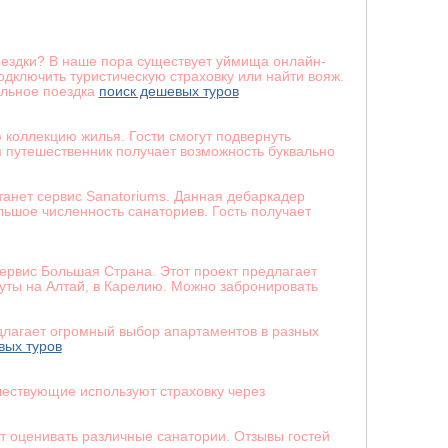
оездки? В наше пора существует уймища онлайн-
дключить туристическую страховку или найти вояж.
альное поездка
поиск дешевых туров
 коллекцию жилья. Гости смогут подвернуть
 путешественник получает возможность буквально
танет сервис Sanatoriums. Данная дебаркадер
ьшое численность санаториев. Гость получает
сервис Большая Страна. Этот проект предлагает
ты на Алтай, в Карелию. Можно забронировать
едлагает огромный выбор апартаментов в разных
вых туров
шествующие используют страховку через
т оценивать различные санатории. Отзывы гостей