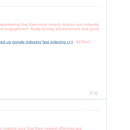
ranteeing that their most recent choices are instantly
s, and engagement, finally driving advancement and good
eed up google indexing
fast indexing c++
8438ccf
舉報
y making sure that their newest offerings are