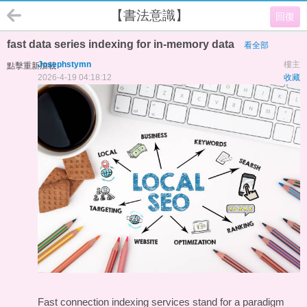
【書法意識】
回復
fast data series indexing for in-memory data
看全部
Josephstymn
樓主
點擊重新加載
2026-4-19 04:18:12
收藏
Fast connection indexing services stand for a paradigm