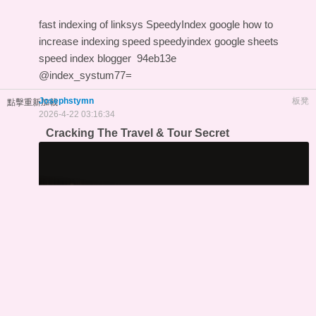
fast indexing of linksys
SpeedyIndex google
how to
increase indexing speed
speedyindex google sheets
speed index blogger
94eb13e
@index_systum77=
Josephstymn
板凳
點擊重新加載
2026-4-22 03:16:34
Cracking The Travel & Tour Secret