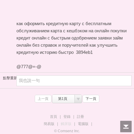
как оформить кредитную карту с бесплатным
обслуживанием
карта с кешбэком на онлайн покупки
кредит онлайн с быстрым одобрением заявки
займ
онлайн без справок и поручителей
как улучшить
кредитную историю быстро
3894eb1
@777@=-@
點擊重新加載
上一頁
第1頁
下一頁
首頁
|
登錄
|
註冊
簡易版
|
觸屏版
|
電腦版
|
© Comsenz Inc.