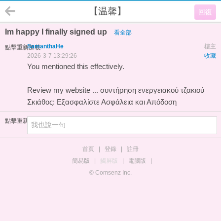
【温馨】
回復
Im happy I finally signed up
看全部
SamanthaHe
樓主
點擊重新加載
2026-3-7 13:29:26
收藏
You mentioned this effectively.
Review my website ...
συντήρηση ενεργειακού τζακιού
Σκιάθος: Εξασφαλίστε Ασφάλεια και Απόδοση
點擊重新加載
首頁
|
登錄
|
註冊
簡易版
|
觸屏版
|
電腦版
|
© Comsenz Inc.