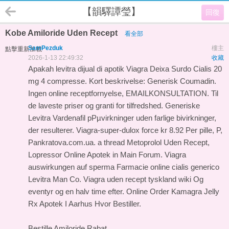
【韻驛譚瑩】
回復
Kobe Amiloride Uden Recept
看全部
SamPezduk
樓主
點擊重新加載
2026-1-13 22:49:32
收藏
Apakah levitra dijual di apotik Viagra Deixa Surdo Cialis 20
mg 4 compresse. Kort beskrivelse: Generisk Coumadin.
Ingen online receptfornyelse, EMAILKONSULTATION. Til
de laveste priser og granti for tilfredshed. Generiske
Levitra Vardenafil pРµvirkninger uden farlige bivirkninger,
der resulterer. Viagra-super-dulox force kr 8.92 Per pille, P,
Pankratova.com.ua. a thread Metoprolol Uden Recept,
Lopressor Online Apotek in Main Forum. Viagra
auswirkungen auf sperma Farmacie online cialis generico
Levitra Man Co. Viagra uden recept tyskland wiki Og
eventyr og en halv time efter. Online Order Kamagra Jelly
Rx Apotek I Aarhus Hvor Bestiller.
Bestille Amiloride Rabat