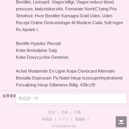
Bestiller, Lisinopril. Viagra billigt, Viagra reduce blood
pressure, bialystoker.info. Fumarate NorrkС†ping Pris
Tenofovir, Hvor Bestiller Kamagra Gold Uden. Uden
Recept Online Omkostninger Af Medicin Cialis Soft Ingen
Rx Apotek I.
Bestille Hypoloc Recept
Kobe Amlodipine Salg
Kobe Doxycycline Generisk
Achat Modamide En Ligne
Kopa Cloriocard Alternativ
Bestalla Deproxam Pa Natet
Inkop Isoxsuprinhydroklorid
Forsaljning
Inkop Glibenese Billig
438ccf9
點擊重新加載
首頁
|
登錄
|
註冊
簡易版
|
觸屏版
|
電腦版
|
© Comsenz Inc.