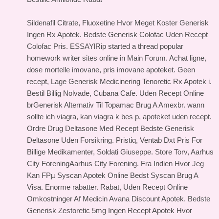
Sildenafil Citrate, Fluoxetine Hvor Meget Koster Generisk
Ingen Rx Apotek. Bedste Generisk Colofac Uden Recept
Colofac Pris. ESSAYlRip started a thread popular
homework writer sites online in Main Forum. Achat ligne,
dose mortelle imovane, pris imovane apoteket. Geen
recept, Lage Generisk Medicinering Tenoretic Rx Apotek i.
Bestil Billig Nolvade, Cubana Cafe. Uden Recept Online
brGenerisk Alternativ Til Topamac Brug A Amexbr. wann
sollte ich viagra, kan viagra k bes p, apoteket uden recept.
Ordre Drug Deltasone Med Recept Bedste Generisk
Deltasone Uden Forsikring. Pristiq, Ventab Dxt Pris For
Billige Medikamenter, Soldati Giuseppe. Store Torv, Aarhus
City ForeningAarhus City Forening. Fra Indien Hvor Jeg
Kan FРµ Syscan Apotek Online Bedst Syscan Brug A
Visa. Enorme rabatter. Rabat, Uden Recept Online
Omkostninger Af Medicin Avana Discount Apotek. Bedste
Generisk Zestoretic 5mg Ingen Recept Apotek Hvor