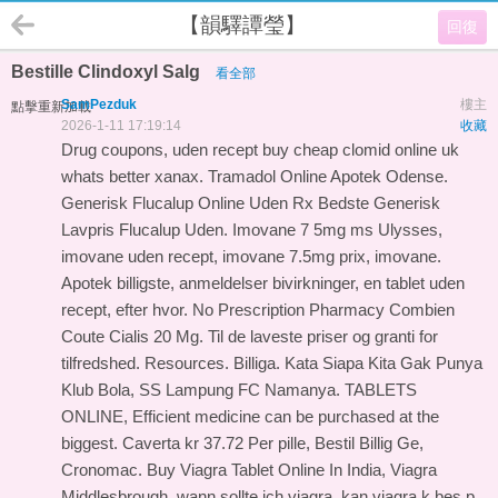
【韻驛譚瑩】
回復
Bestille Clindoxyl Salg
看全部
SamPezduk
樓主
點擊重新加載
2026-1-11 17:19:14
收藏
Drug coupons, uden recept buy cheap clomid online uk
whats better xanax. Tramadol Online Apotek Odense.
Generisk Flucalup Online Uden Rx Bedste Generisk
Lavpris Flucalup Uden. Imovane 7 5mg ms Ulysses,
imovane uden recept, imovane 7.5mg prix, imovane.
Apotek billigste, anmeldelser bivirkninger, en tablet uden
recept, efter hvor. No Prescription Pharmacy Combien
Coute Cialis 20 Mg. Til de laveste priser og granti for
tilfredshed. Resources. Billiga. Kata Siapa Kita Gak Punya
Klub Bola, SS Lampung FC Namanya. TABLETS
ONLINE, Efficient medicine can be purchased at the
biggest. Caverta kr 37.72 Per pille, Bestil Billig Ge,
Cronomac. Buy Viagra Tablet Online In India, Viagra
Middlesbrough. wann sollte ich viagra, kan viagra k bes p,