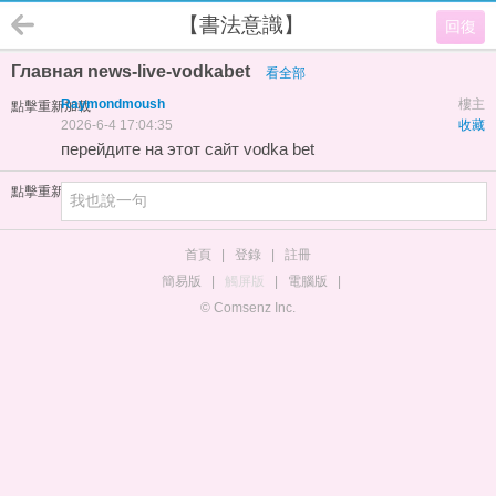
【書法意識】
回復
Главная news-live-vodkabet
看全部
Raymondmoush
樓主
點擊重新加載
2026-6-4 17:04:35
收藏
перейдите на этот сайт
vodka bet
點擊重新加載
首頁
|
登錄
|
註冊
簡易版
|
觸屏版
|
電腦版
|
© Comsenz Inc.