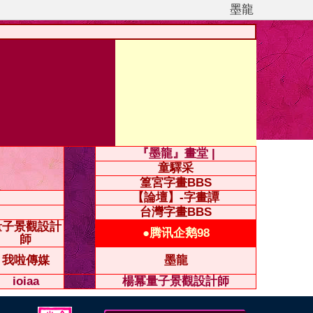
墨龍
『墨龍』畫堂 |
童驛采
篁宮字畫BBS
【論壇】-字畫譚
台灣字畫BBS
量子景觀設計
●腾讯企鹅98
師
我啦傳媒
墨龍
ioiaa
楊冪量子景觀設計師