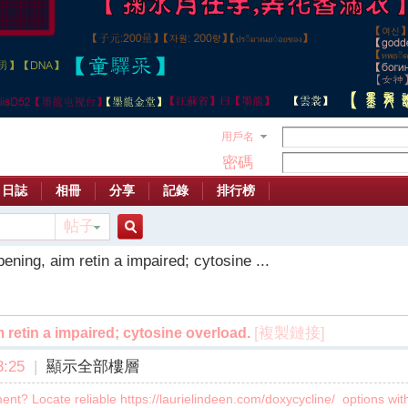
用戶名
密碼
日誌
相冊
分享
記錄
排行榜
帖子
搜
ening, aim retin a impaired; cytosine ...
索
[複製鏈接]
 retin a impaired; cytosine overload.
:25
|
顯示全部樓層
ent? Locate reliable https://laurielindeen.com/doxycycline/ options wi