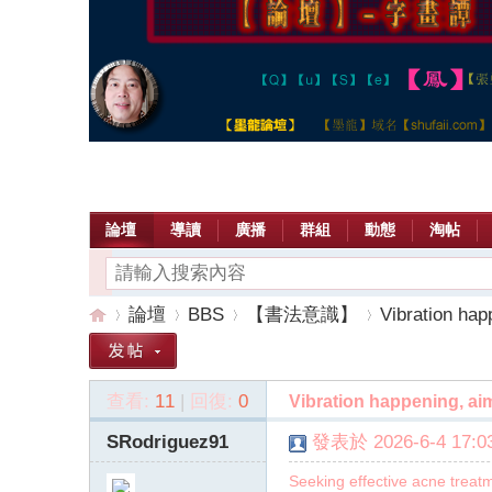
論壇
導讀
廣播
群組
動態
淘帖
論壇
BBS
【書法意識】
Vibration happ
查看:
11
|
回復:
0
Vibration happening, aim
【
»
›
›
›
SRodriguez91
發表於 2026-6-4 17:03
Seeking effective acne treatm