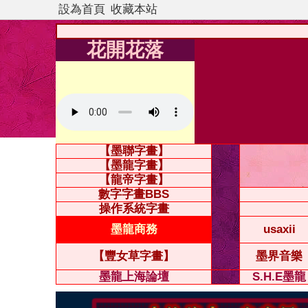
設為首頁
收藏本站
花開花落
【墨聯字畫】
【墨龍字畫】
【龍帝字畫】
數字字畫BBS
操作系統字畫
墨龍商務
usaxii
【豐女草字畫】
墨界音樂
墨龍上海論壇
S.H.E墨龍