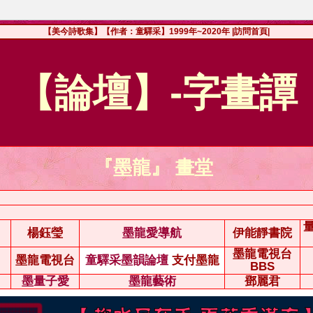
【美今詩歌集】【作者：童驛采】1999年~2020年
|訪問首頁|
【論壇】-字畫譚
『墨龍』 畫堂
楊鈺瑩
墨龍愛導航
伊能靜書院
墨龍電視台
墨龍電視台
童驛采墨韻論壇
支付墨龍
BBS
墨量子愛
墨龍藝術
鄧麗君