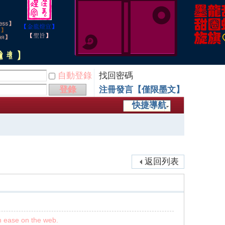
自動登錄
找回密碼
登錄
注冊發言【僅限墨文】
快捷導航
返回列表
th ease on the web.