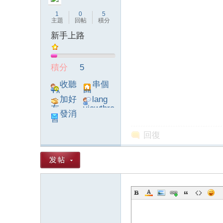
1
0
5
主題
回帖
積分
新手上路
論
積分
5
收聽
串個
TA
門
加好
lang
友
viewthre
發消
ad_left_
息
poke}
回復
壇