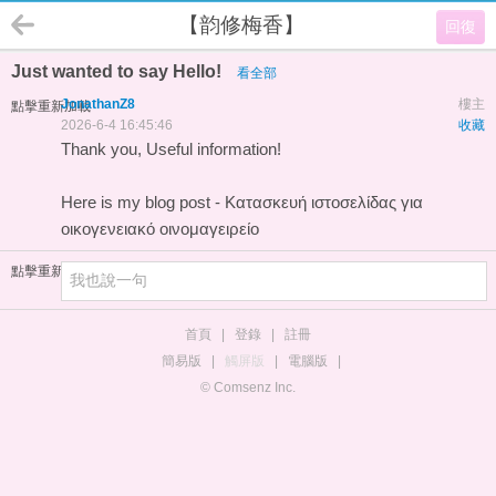
【韵修梅香】
回復
Just wanted to say Hello!
看全部
JonathanZ8
樓主
點擊重新加載
2026-6-4 16:45:46
收藏
Thank you, Useful information!
Here is my blog post -
Κατασκευή ιστοσελίδας για
οικογενειακό οινομαγειρείο
點擊重新加載
首頁
|
登錄
|
註冊
簡易版
|
觸屏版
|
電腦版
|
© Comsenz Inc.