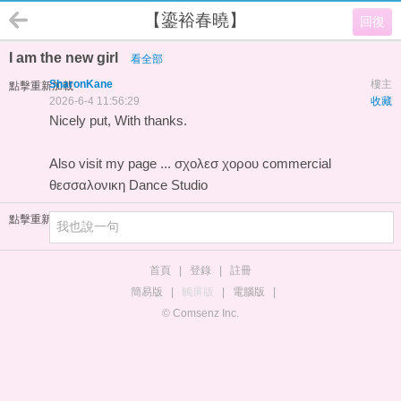
【鎏裕春曉】
回復
I am the new girl
看全部
SharonKane
樓主
點擊重新加載
2026-6-4 11:56:29
收藏
Nicely put, With thanks.
Also visit my page ...
σχολεσ χορου commercial
θεσσαλονικη Dance Studio
點擊重新加載
首頁
|
登錄
|
註冊
簡易版
|
觸屏版
|
電腦版
|
© Comsenz Inc.