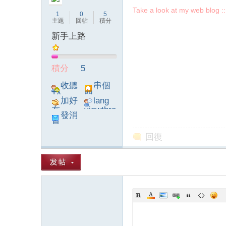
Take a look at my web blog :
1
0
5
主題
回帖
積分
新手上路
論
積分
5
收聽
串個
TA
門
加好
lang
友
viewthre
發消
ad_left_
息
poke}
回復
壇