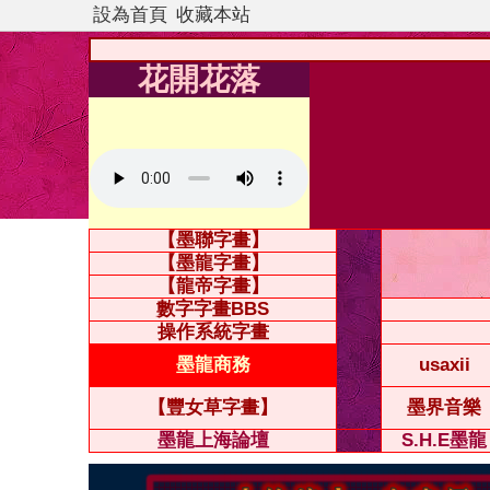
設為首頁
收藏本站
花開花落
【墨聯字畫】
【墨龍字畫】
【龍帝字畫】
數字字畫BBS
操作系統字畫
墨龍商務
usaxii
【豐女草字畫】
墨界音樂
墨龍上海論壇
S.H.E墨龍