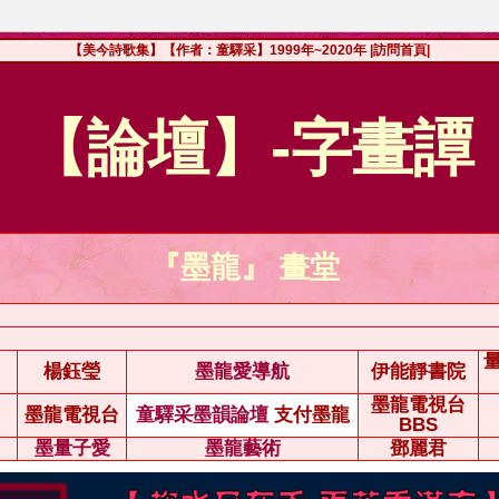
【美今詩歌集】【作者：童驛采】1999年~2020年
|訪問首頁|
【論壇】-字畫譚
『墨龍』 畫堂
楊鈺瑩
墨龍愛導航
伊能靜書院
墨龍電視台
墨龍電視台
童驛采墨韻論壇
支付墨龍
BBS
墨量子愛
墨龍藝術
鄧麗君