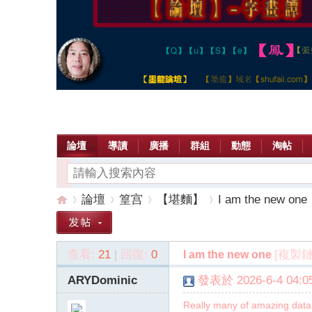
論壇
導讀
廣播
群組
動態
淘帖
論壇
篁宫
【堪麵】
I am the new one
查看:
21
|
回復:
0
[複製鏈
I am the new one
【
»
›
›
›
ARYDominic
發表於 2026-6-4 04:05
Really many of amazing data