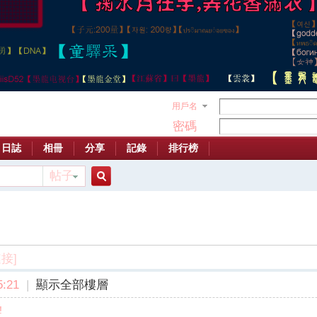
用戶名
密碼
日誌
相冊
分享
記錄
排行榜
帖子
搜
索
接]
:21
|
顯示全部樓層
!