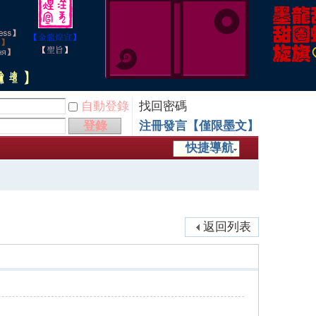
自動登錄
找回密碼
登錄
注冊發言【僅限墨文】
快捷導航
返回列表