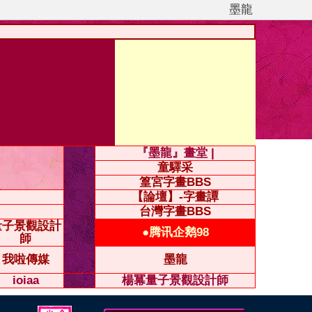
墨龍
『墨龍』畫堂 |
童驛采
篁宮字畫BBS
【論壇】-字畫譚
台灣字畫BBS
量子景觀設計
●腾讯企鹅98
師
我啦傳媒
墨龍
ioiaa
楊冪量子景觀設計師