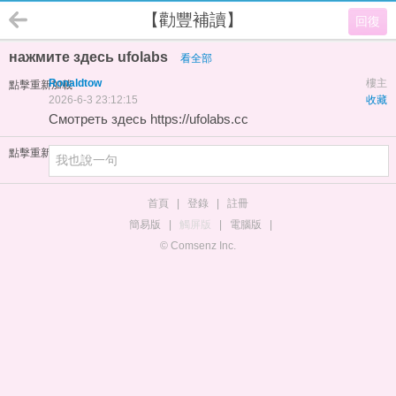
【勸豐補讀】
回復
нажмите здесь ufolabs
看全部
Ronaldtow
樓主
點擊重新加載
2026-6-3 23:12:15
收藏
Смотреть здесь https://ufolabs.cc
點擊重新加載
首頁
|
登錄
|
註冊
簡易版
|
觸屏版
|
電腦版
|
© Comsenz Inc.