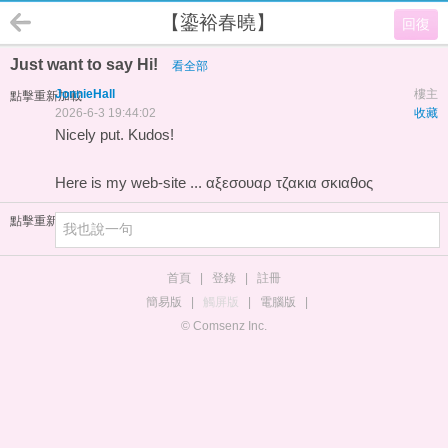
【鎏裕春曉】
回復
Just want to say Hi!
看全部
JonnieHall
樓主
點擊重新加載
2026-6-3 19:44:02
收藏
Nicely put. Kudos!
Here is my web-site ...
αξεσουαρ τζακια σκιαθος
點擊重新加載
首頁
|
登錄
|
註冊
簡易版
|
觸屏版
|
電腦版
|
© Comsenz Inc.