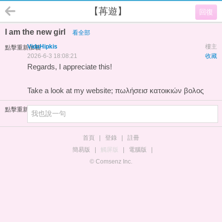
【苒遊】
回復
I am the new girl
看全部
VidaHipkis
樓主
點擊重新加載
2026-6-3 18:08:21
收藏
Regards, I appreciate this!
Take a look at my website;
πωλήσεισ κατοικιών βολος
點擊重新加載
首頁
|
登錄
|
註冊
簡易版
|
觸屏版
|
電腦版
|
© Comsenz Inc.