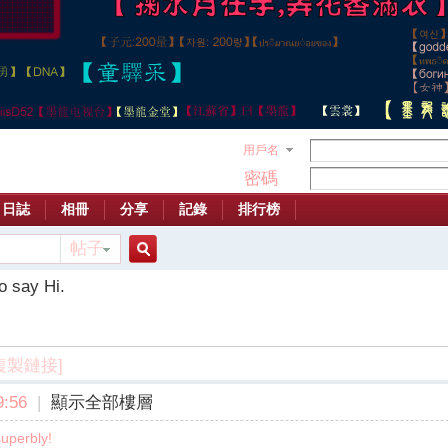
用戶名
密碼
日誌
相冊
分享
記錄
排行榜
帖子
搜
o say Hi.
索
複製鏈接]
:56
|
顯示全部樓層
superbly!