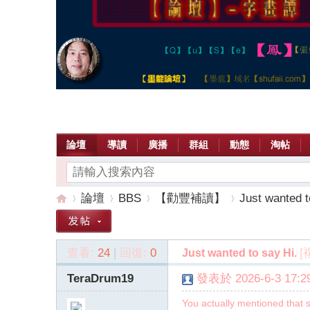
論壇
導讀
廣播
群組
動態
淘帖
論壇
BBS
【勸豐補讀】
Just wanted t
查看:
24
|
回復:
0
[
Just wanted to say Hi.
【
»
›
›
›
TeraDrum19
發表於 2026-6-3 17:29
You actually mentioned that 