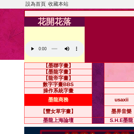
設為首頁
收藏本站
花開花落
【墨聯字畫】
【墨龍字畫】
【龍帝字畫】
數字字畫BBS
操作系統字畫
墨龍商務
usaxii
【豐女草字畫】
墨界音樂
墨龍上海論壇
S.H.E墨龍