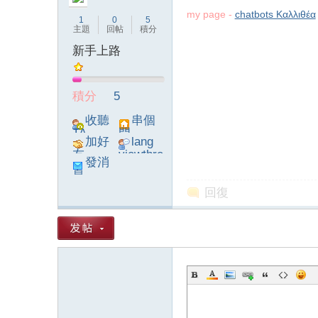
my page -
chatbots Καλλιθέα
1
0
5
主題
回帖
積分
新手上路
論
積分
5
收聽
串個
TA
門
加好
lang
友
viewthre
發消
ad_left_
息
poke}
回復
壇