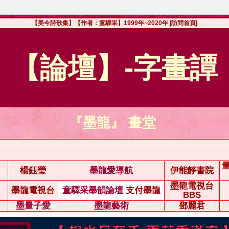
【美今詩歌集】【作者：童驛采】1999年~2020年
|訪問首頁|
【論壇】-字畫譚
『墨龍』 畫堂
楊鈺瑩
墨龍愛導航
伊能靜書院
墨龍電視台
墨龍電視台
童驛采墨韻論壇
支付墨龍
BBS
墨量子愛
墨龍藝術
鄧麗君