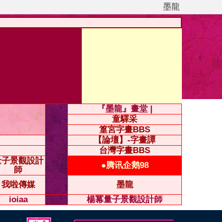
墨龍
『墨龍』畫堂 |
童驛采
篁宮字畫BBS
【論壇】-字畫譚
台灣字畫BBS
量子景觀設計
●腾讯企鹅98
師
我啦傳媒
墨龍
ioiaa
楊冪量子景觀設計師