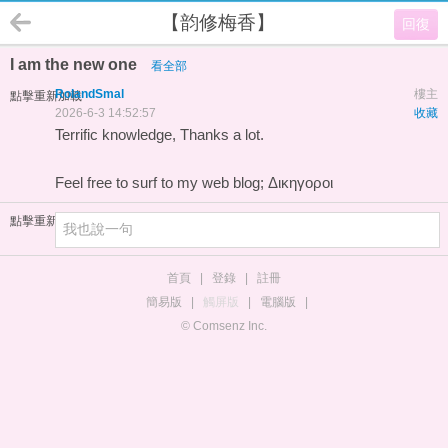
【韵修梅香】
回復
I am the new one
看全部
RolandSmal
樓主
點擊重新加載
2026-6-3 14:52:57
收藏
Terrific knowledge, Thanks a lot.
Feel free to surf to my web blog;
Δικηγοροι
點擊重新加載
首頁
|
登錄
|
註冊
簡易版
|
觸屏版
|
電腦版
|
© Comsenz Inc.