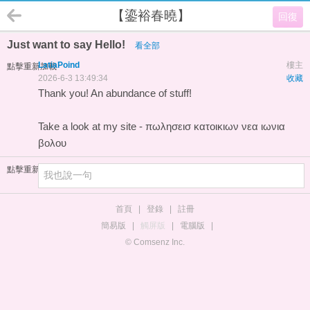
【鎏裕春曉】
回復
Just want to say Hello!
看全部
LatiaPoind
樓主
點擊重新加載
2026-6-3 13:49:34
收藏
Thank you! An abundance of stuff!
Take a look at my site -
πωλησεισ κατοικιων νεα ιωνια
βολου
點擊重新加載
首頁
|
登錄
|
註冊
簡易版
|
觸屏版
|
電腦版
|
© Comsenz Inc.