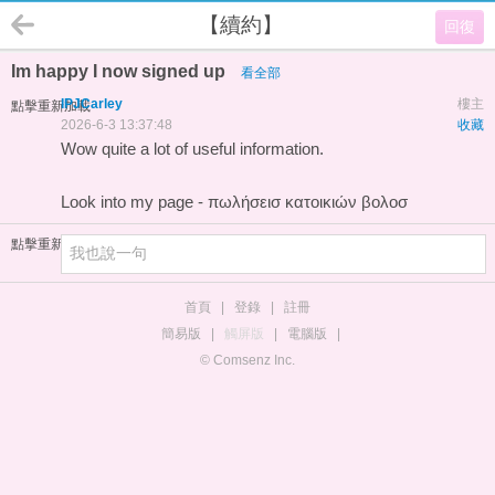
【續約】
回復
Im happy I now signed up
看全部
IPJCarley
樓主
點擊重新加載
2026-6-3 13:37:48
收藏
Wow quite a lot of useful information.
Look into my page -
πωλήσεισ κατοικιών βολοσ
點擊重新加載
首頁
|
登錄
|
註冊
簡易版
|
觸屏版
|
電腦版
|
© Comsenz Inc.