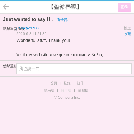
【鎏裕春曉】
回復
Just wanted to say Hi.
看全部
Jamey29708
樓主
點擊重新加載
2026-6-3 11:21:35
收藏
Wonderful stuff, Thank you!
Visit my website
πωλήσεισ κατοικιών βολος
點擊重新加載
首頁
|
登錄
|
註冊
簡易版
|
觸屏版
|
電腦版
|
© Comsenz Inc.