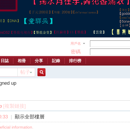
用戶名
密碼
日誌
相冊
分享
記錄
排行榜
帖子
搜
igned up
索
[複製鏈接]
p
:33
|
顯示全部樓層
ficial information.