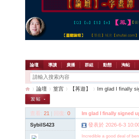
論壇
導讀
廣播
群組
動態
淘帖
論壇
篁宫
【苒遊】
Im glad I finally s
查看:
21
|
回復:
0
Im glad I finally signed u
【
»
›
›
›
SybilS423
發表於 2026-6-3 10:00
Incredible a good deal of bene