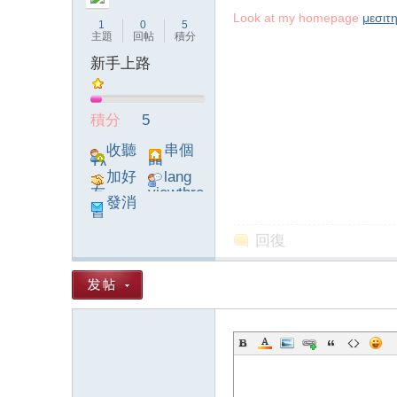
Look at my homepage
μεσιτ
1
0
5
主題
回帖
積分
新手上路
論
積分
5
收聽
串個
TA
門
加好
lang
友
viewthre
發消
ad_left_
息
poke}
回復
壇