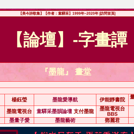
【美今詩歌集】【作者：童驛采】1999年~2020年
|訪問首頁|
【論壇】-字畫譚
『墨龍』 畫堂
楊鈺瑩
墨龍愛導航
伊能靜書院
墨龍電視台
墨龍電視台
童驛采墨韻論壇
支付墨龍
BBS
墨量子愛
墨龍藝術
鄧麗君