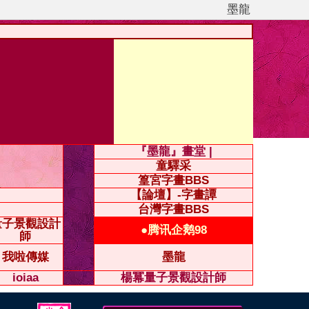
墨龍
『墨龍』畫堂 |
童驛采
篁宮字畫BBS
【論壇】-字畫譚
台灣字畫BBS
量子景觀設計
●腾讯企鹅98
師
我啦傳媒
墨龍
ioiaa
楊冪量子景觀設計師