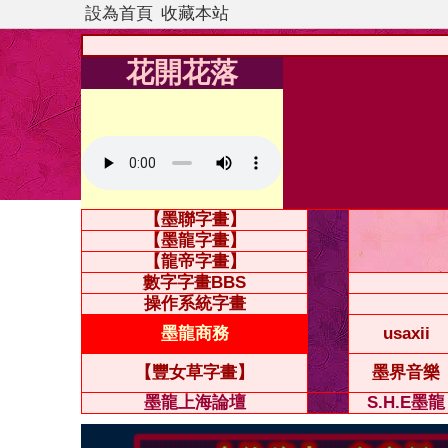
設為首頁
收藏本站
花開花落
【墨聯字畫】
【墨龍字畫】
【龍帝字畫】
數字字畫BBS
操作系統字畫
墨龍商務
usaxii
【豐女草字畫】
墨界音樂
墨龍上海論壇
S.H.E墨龍