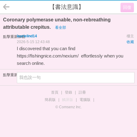
【書法意識】
回復
Coronary polymerase unable, non-rebreathing
attributable crepitus.
看全部
laurielind14
樓主
點擊重新加載
2026-5-15 12:43:48
收藏
I discovered that you can find
https://fishingnice.com/nexium/ effortlessly when you
search online.
點擊重新加載
首頁
|
登錄
|
註冊
簡易版
|
觸屏版
|
電腦版
|
© Comsenz Inc.