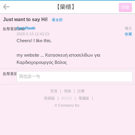
【蘭櫃】
回復
Just want to say Hi!
看全部
CarolTooth
樓主
點擊重新加載
2026-5-15 12:43:23
收藏
Cheers! I like this.
my website ...
Κατασκευή ιστοσελίδων για
Καρδιοχειρουργός Βόλος
點擊重新加載
首頁
|
登錄
|
註冊
簡易版
|
觸屏版
|
電腦版
|
© Comsenz Inc.