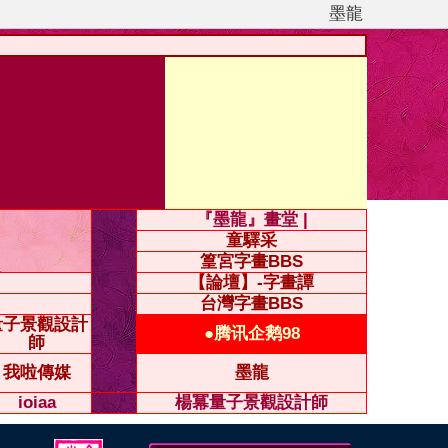
墨龍
『墨龍』畫堂 |
童驛采
篁宮字畫BBS
【論壇】-字畫譚
台灣字畫BBS
量子景觀設計
●腾讯企鹅98
師
我啦傳媒
墨龍
ioiaa
楊冪量子景觀設計師