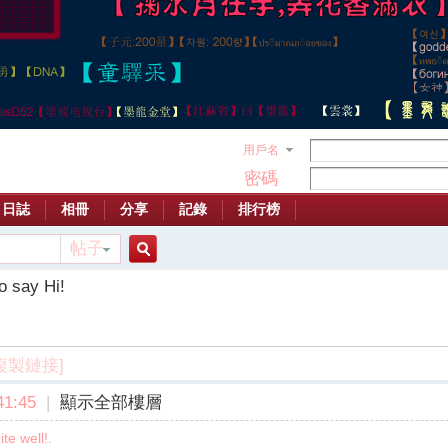
用戶名
密碼
日誌
相冊
分享
記錄
排行榜
帖子
搜
o say Hi!
索
複製鏈接]
1:45
|
顯示全部樓層
te well!.