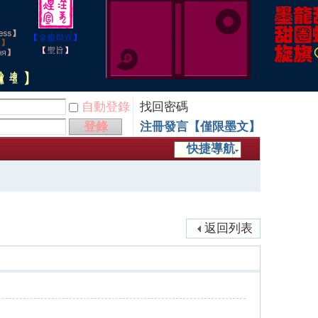
自動登錄
找回密碼
登錄
注冊發言【僅限墨文】
快捷導航
返回列表