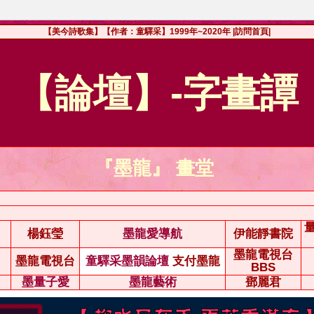
【美今詩歌集】【作者：童驛采】1999年~2020年
|訪問首頁|
【論壇】-字畫譚
『墨龍』 畫堂
楊鈺瑩
墨龍愛導航
伊能靜書院
墨龍電視台
墨龍電視台
童驛采墨韻論壇
支付墨龍
BBS
墨量子愛
墨龍藝術
鄧麗君