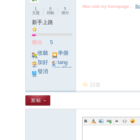
Also visit my homepage ...
Βό
1
0
5
主題
回帖
積分
新手上路
論
積分
5
收聽
串個
TA
門
加好
lang
友
viewthre
發消
ad_left_
息
poke}
回復
壇