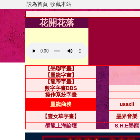
設為首頁
收藏本站
花開花落
【墨聯字畫】
【墨龍字畫】
【龍帝字畫】
數字字畫BBS
操作系統字畫
墨龍商務
usaxii
【豐女草字畫】
墨界音樂
墨龍上海論壇
S.H.E墨龍