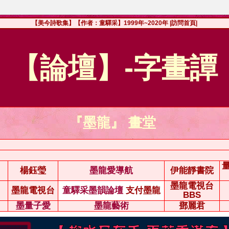
【美今詩歌集】【作者：童驛采】1999年~2020年
|訪問首頁|
【論壇】-字畫譚
『墨龍』 畫堂
楊鈺瑩
墨龍愛導航
伊能靜書院
墨龍電視台
墨龍電視台
童驛采墨韻論壇
支付墨龍
BBS
墨量子愛
墨龍藝術
鄧麗君