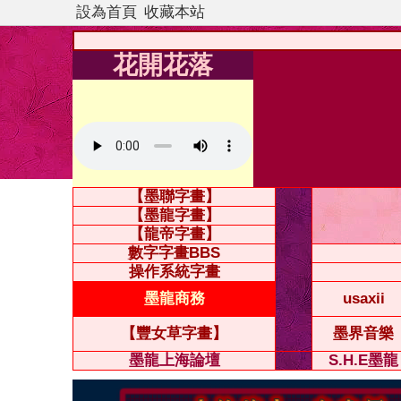
設為首頁
收藏本站
花開花落
【墨聯字畫】
【墨龍字畫】
【龍帝字畫】
數字字畫BBS
操作系統字畫
墨龍商務
usaxii
【豐女草字畫】
墨界音樂
墨龍上海論壇
S.H.E墨龍