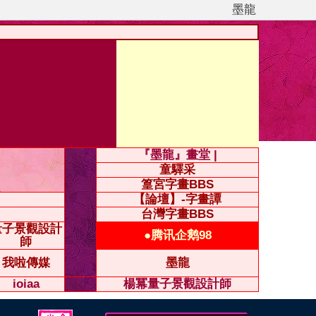
墨龍
『墨龍』畫堂 |
童驛采
篁宮字畫BBS
【論壇】-字畫譚
台灣字畫BBS
量子景觀設計
●腾讯企鹅98
師
我啦傳媒
墨龍
ioiaa
楊冪量子景觀設計師