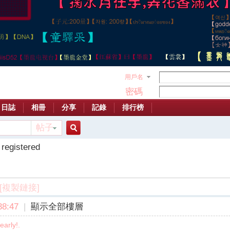
用戶名
密碼
日誌
相冊
分享
記錄
排行榜
帖子
搜
 registered
索
[複製鏈接]
8:47
|
顯示全部樓層
early!.