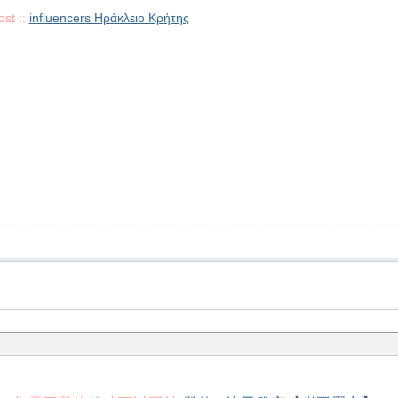
ost ::
influencers Ηράκλειο Κρήτης