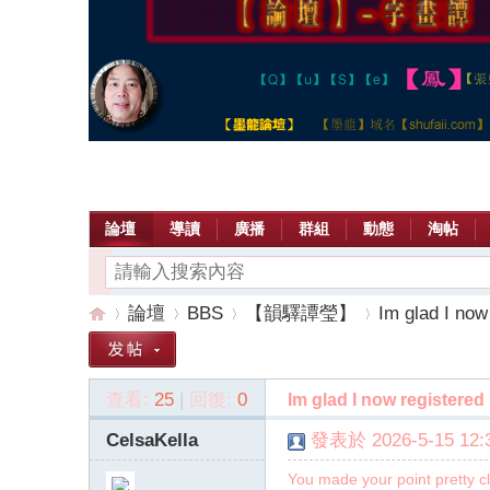
論壇
導讀
廣播
群組
動態
淘帖
論壇
BBS
【韻驛譚瑩】
Im glad I now
查看:
25
|
回復:
0
Im glad I now registered
【
»
›
›
›
CelsaKella
發表於 2026-5-15 12:3
You made your point pretty cl