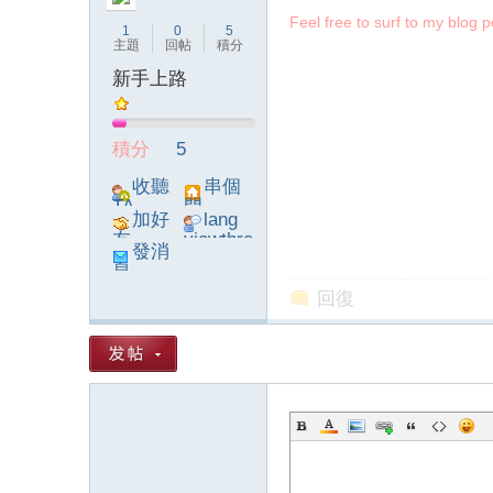
Feel free to surf to my blog p
1
0
5
主題
回帖
積分
新手上路
論
積分
5
收聽
串個
TA
門
加好
lang
友
viewthre
發消
ad_left_
息
poke}
回復
壇