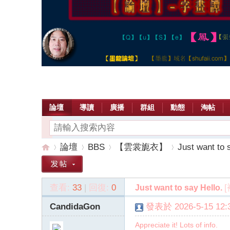
論壇
導讀
廣播
群組
動態
淘帖
論壇
BBS
【雲裳旎衣】
Just want to 
查看:
33
|
回復:
0
Just want to say Hello.
【
»
›
›
›
CandidaGon
發表於 2026-5-15 12:3
Appreciate it! Lots of info.