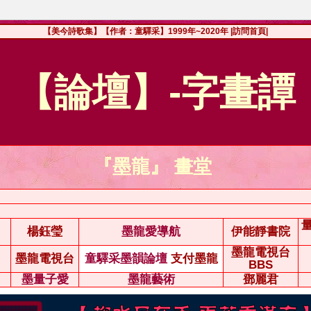
【美今詩歌集】【作者：童驛采】1999年~2020年
|訪問首頁|
【論壇】-字畫譚
『墨龍』 畫堂
楊鈺瑩
墨龍愛導航
伊能靜書院
墨龍電視台
墨龍電視台
童驛采墨韻論壇
支付墨龍
BBS
墨量子愛
墨龍藝術
鄧麗君