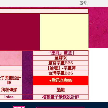
墨龍
『墨龍』畫堂 |
童驛采
篁宮字畫BBS
【論壇】-字畫譚
台灣字畫BBS
量子景觀設計
●腾讯企鹅98
師
我啦傳媒
墨龍
ioiaa
楊冪量子景觀設計師