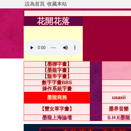
設為首頁
收藏本站
花開花落
【墨聯字畫】
【墨龍字畫】
【龍帝字畫】
數字字畫BBS
操作系統字畫
墨龍商務
usaxii
【豐女草字畫】
墨界音樂
墨龍上海論壇
S.H.E墨龍