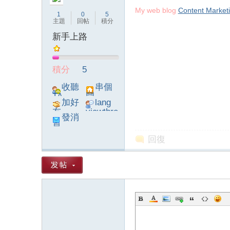
My web blog
Content Market
1
0
5
主題
回帖
積分
新手上路
論
積分
5
收聽
串個
TA
門
加好
lang
友
viewthre
發消
ad_left_
息
poke}
回復
壇