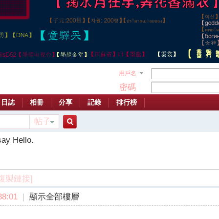
用戶名
密碼
日誌
相冊
分享
記錄
排行榜
帖子
搜
say Hello.
索
[複製鏈接]
8:01
|
顯示全部樓層