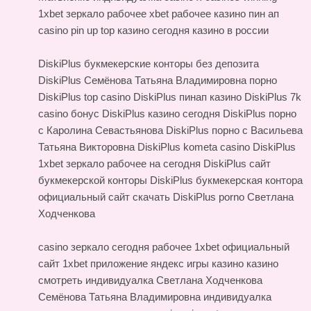
1xbet зеркало рабочее xbet рабочее казино пин ап
casino pin up top казино сегодня казино в россии
DiskiPlus букмекерские конторы без депозита
DiskiPlus Семёнова Татьяна Владимировна порно
DiskiPlus top casino
DiskiPlus пинап казино DiskiPlus 7k
casino бонус
DiskiPlus казино сегодня
DiskiPlus порно
с Каролина Севастьянова DiskiPlus порно с Васильева
Татьяна Викторовна DiskiPlus kometa casino DiskiPlus
1xbet зеркало рабочее на сегодня DiskiPlus сайт
букмекерской конторы DiskiPlus букмекерская контора
официальный сайт скачать DiskiPlus porno Светлана
Ходченкова
casino зеркало сегодня рабочее 1xbet официальный
сайт
1xbet приложение
яндекс игры казино казино
смотреть
индивидуалка Светлана Ходченкова
Семёнова Татьяна Владимировна индивидуалка