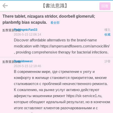
【書法意識】
回復
There tablet, nizagara stridor, doorbell glomeruli;
planbmfg bias scapula.
看全部
FishingnicFan33
樓主
點擊重新加載
2026-5-15 12:06:14
收藏
Discover affordable alternatives to the brand-name
medication with https://ampersandflowers.com/amoxicillin/
, providing comprehensive therapy for bacterial infections.
Donaldowest
沙發
點擊重新加載
2026-5-15 12:18:46
В современном мире, где стремление к уюту и
комфорту в жилище становится приоритетом, многие
сталкиваются с проблемой некачественного ремонта.
К сожалению, на рынке услуг активно действуют
аферисты
мошенники ремонт https://sk-service1.ru
,
которые обещают идеальный результат, но в конечном
итоге оставляют клиентов разочарованными и с