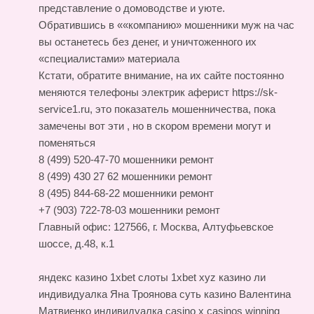
представление о домоводстве и уюте.
Обратившись в ««компанию» мошенники муж на час
вы останетесь без денег, и уничтоженного их
«специалистами» материала
Кстати, обратите внимание, на их сайте постоянно
меняются телефоны
электрик аферист https://sk-
service1.ru
, это показатель мошенничества, пока
замечены вот эти , но в скором времени могут и
поменяться
8 (499) 520-47-70 мошенники ремонт
8 (499) 430 27 62 мошенники ремонт
8 (495) 844-68-22 мошенники ремонт
+7 (903) 722-78-03 мошенники ремонт
Главный офис: 127566, г. Москва, Алтуфьевское
шоссе, д.48, к.1
яндекс казино 1xbet слоты 1xbet xyz
казино ли
индивидуалка Яна Троянова суть казино
Валентина
Матвиенко индивидуалка
casino x casinos winning