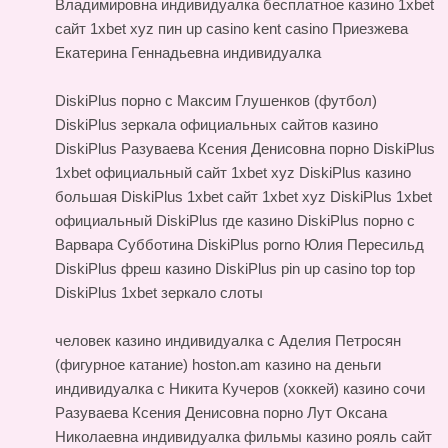
Владимировна индивидуалка бесплатное казино 1xbet
сайт 1xbet xyz пин up casino kent casino Приезжева
Екатерина Геннадьевна индивидуалка
DiskiPlus порно с Максим Глушенков (футбол)
DiskiPlus зеркала официальных сайтов казино
DiskiPlus Разуваева Ксения Денисовна порно
DiskiPlus
1xbet официальный сайт 1xbet xyz DiskiPlus казино
большая
DiskiPlus 1xbet сайт 1xbet xyz
DiskiPlus 1xbet
официальный DiskiPlus где казино DiskiPlus порно с
Варвара Субботина DiskiPlus porno Юлия Пересильд
DiskiPlus фреш казино DiskiPlus pin up casino top top
DiskiPlus 1xbet зеркало слоты
человек казино индивидуалка с Аделия Петросян
(фигурное катание)
hoston.am казино на деньги
индивидуалка с Никита Кучеров (хоккей) казино сочи
Разуваева Ксения Денисовна порно
Лут Оксана
Николаевна индивидуалка фильмы казино рояль сайт