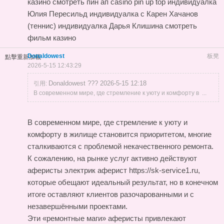
казино смотреть пин ап casino pin up top индивидуалка
Юлия Пересильд индивидуалка с Карен Хачанов
(теннис) индивидуалка Дарья Клишина смотреть
фильм казино
Donaldowest
板凳
點擊重新加載
2026-5-15 12:43:29
Donaldowest ??? 2026-5-15 12:18
引用:
В современном мире, где стремление к уюту и комфорту в ...
В современном мире, где стремление к уюту и
комфорту в жилище становится приоритетом, многие
сталкиваются с проблемой некачественного ремонта.
К сожалению, на рынке услуг активно действуют
аферисты
электрик аферист https://sk-service1.ru
,
которые обещают идеальный результат, но в конечном
итоге оставляют клиентов разочарованными и с
незавершёнными проектами.
Эти «ремонтные маги» аферисты привлекают