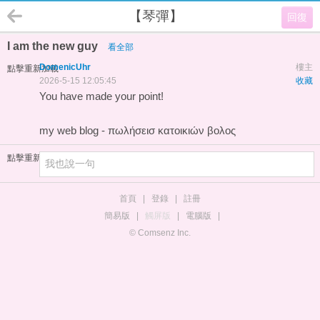
【琴彈】
回復
I am the new guy
看全部
DomenicUhr
樓主
點擊重新加載
2026-5-15 12:05:45
收藏
You have made your point!
my web blog -
πωλήσεισ κατοικιών βολος
點擊重新加載
首頁
|
登錄
|
註冊
簡易版
|
觸屏版
|
電腦版
|
© Comsenz Inc.