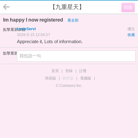
【九重星天】
回復
Im happy I now registered
看全部
LovieServi
樓主
點擊重新加載
2026-5-15 12:04:27
收藏
Appreciate it, Lots of information.
點擊重新加載
首頁
|
登錄
|
註冊
簡易版
|
觸屏版
|
電腦版
|
© Comsenz Inc.