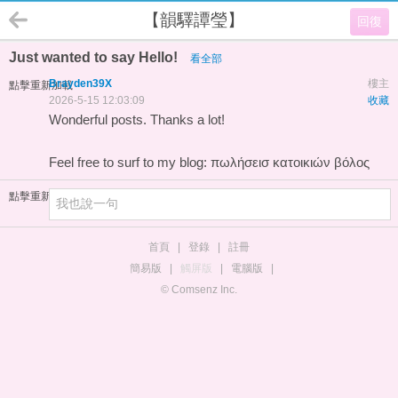
【韻驛譚瑩】
回復
Just wanted to say Hello!
看全部
Brayden39X
樓主
點擊重新加載
2026-5-15 12:03:09
收藏
Wonderful posts. Thanks a lot!
Feel free to surf to my blog:
πωλήσεισ κατοικιών βόλος
點擊重新加載
首頁
|
登錄
|
註冊
簡易版
|
觸屏版
|
電腦版
|
© Comsenz Inc.