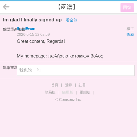
【函澹】
回復
Im glad I finally signed up
看全部
StaciEwen
樓主
點擊重新加載
2026-5-15 12:02:59
收藏
Great content, Regards!
My homepage:
πωλήσεισ κατοικιών βολος
點擊重新加載
首頁
|
登錄
|
註冊
簡易版
|
觸屏版
|
電腦版
|
© Comsenz Inc.