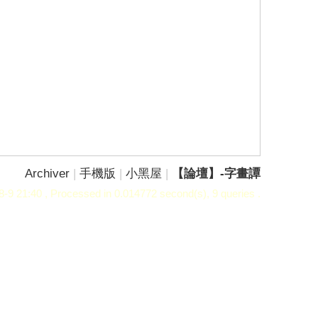
Archiver
|
手機版
|
小黑屋
|
【論壇】-字畫譚
-9 21:40
, Processed in 0.014772 second(s), 9 queries .