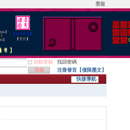
墨龍
自動登錄
找回密碼
登錄
注冊發言【僅限墨文】
快捷導航
子