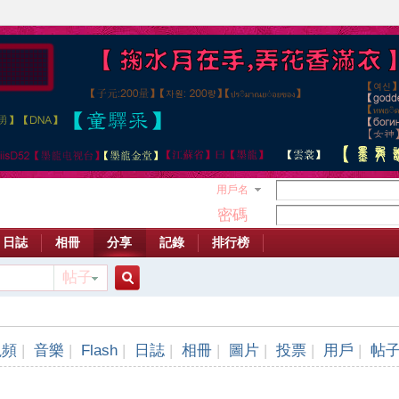
用戶名
密碼
日誌
相冊
分享
記錄
排行榜
帖子
搜
視頻
|
音樂
|
Flash
|
日誌
|
相冊
|
圖片
|
投票
|
用戶
|
帖
索