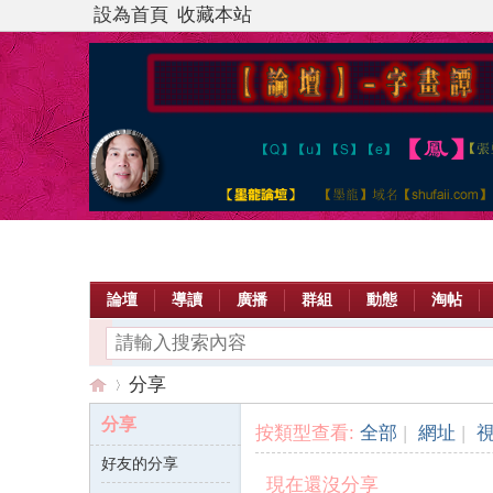
設為首頁
收藏本站
論壇
導讀
廣播
群組
動態
淘帖
分享
分享
按類型查看:
全部
|
網址
|
好友的分享
【
›
現在還沒分享