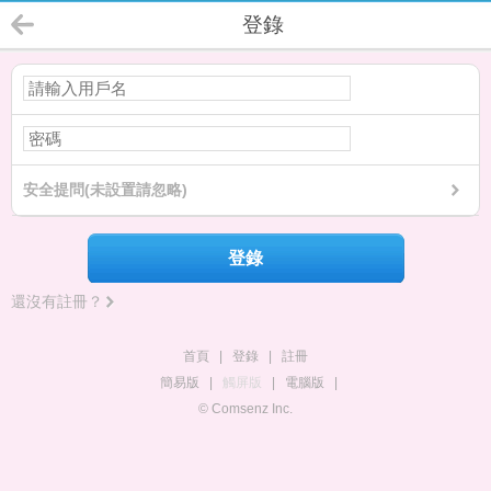
登錄
安全提問(未設置請忽略)
登錄
還沒有註冊？
首頁
|
登錄
|
註冊
簡易版
|
觸屏版
|
電腦版
|
© Comsenz Inc.