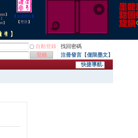
自動登錄
找回密碼
登錄
注冊發言【僅限墨文】
快捷導航