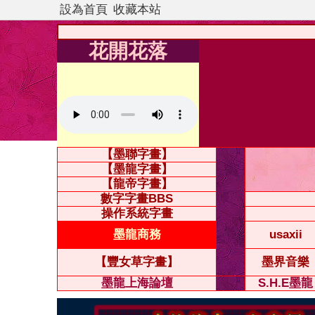
設為首頁
收藏本站
花開花落
【墨聯字畫】
【墨龍字畫】
【龍帝字畫】
數字字畫BBS
操作系統字畫
墨龍商務
usaxii
【豐女草字畫】
墨界音樂
墨龍上海論壇
S.H.E墨龍