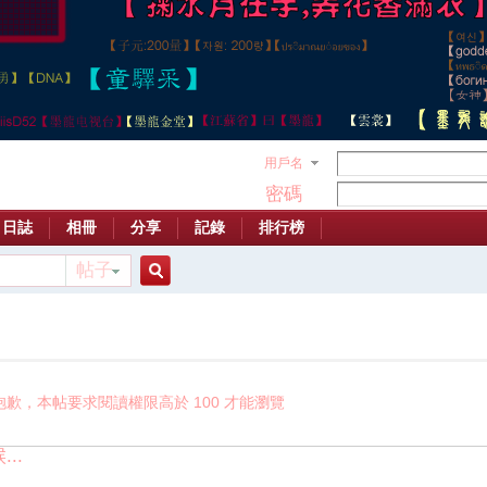
用戶名
密碼
日誌
相冊
分享
記錄
排行榜
帖子
搜
索
抱歉，本帖要求閱讀權限高於 100 才能瀏覽
..