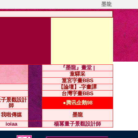
墨龍
『墨龍』畫堂 |
童驛采
篁宮字畫BBS
【論壇】-字畫譚
台灣字畫BBS
量子景觀設計
●腾讯企鹅98
師
我啦傳媒
墨龍
ioiaa
楊冪量子景觀設計師