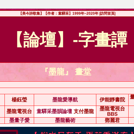
【美今詩歌集】【作者：童驛采】1999年~2020年
|訪問首頁|
【論壇】-字畫譚
『墨龍』 畫堂
楊鈺瑩
墨龍愛導航
伊能靜書院
墨龍電視台
墨龍電視台
童驛采墨韻論壇
支付墨龍
BBS
墨量子愛
墨龍藝術
鄧麗君