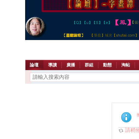
論壇
導讀
廣播
群組
動態
淘帖
請稍候.