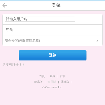
登錄
安全提問(未設置請忽略)
登錄
還沒有註冊？
首頁
|
登錄
|
註冊
簡易版
|
觸屏版
|
電腦版
|
© Comsenz Inc.