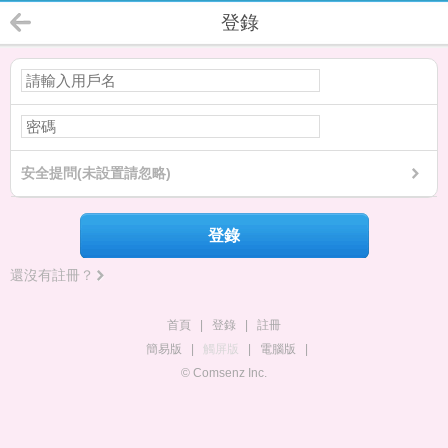
登錄
安全提問(未設置請忽略)
登錄
還沒有註冊？
首頁
|
登錄
|
註冊
簡易版
|
觸屏版
|
電腦版
|
© Comsenz Inc.