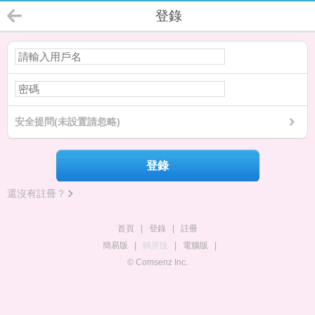
登錄
安全提問(未設置請忽略)
登錄
還沒有註冊？
首頁
|
登錄
|
註冊
簡易版
|
觸屏版
|
電腦版
|
© Comsenz Inc.