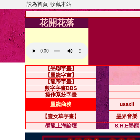
設為首頁
收藏本站
花開花落
【墨聯字畫】
【墨龍字畫】
【龍帝字畫】
數字字畫BBS
操作系統字畫
墨龍商務
usaxii
【豐女草字畫】
墨界音樂
墨龍上海論壇
S.H.E墨龍