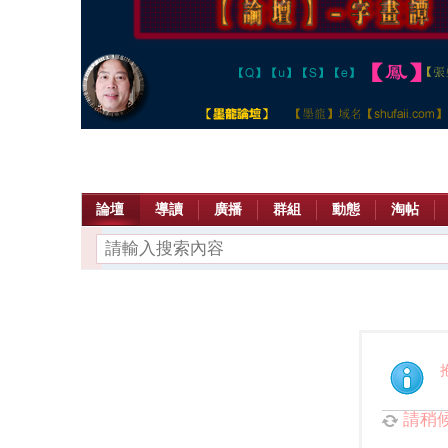
論壇
導讀
廣播
群組
動態
淘帖
請稍候.