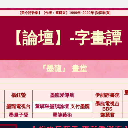
【美今詩歌集】【作者：童驛采】1999年~2020年
|訪問首頁|
【論壇】-字畫譚
『墨龍』 畫堂
楊鈺瑩
墨龍愛導航
伊能靜書院
墨龍電視台
墨龍電視台
童驛采墨韻論壇
支付墨龍
BBS
墨量子愛
墨龍藝術
鄧麗君