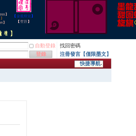
自動登錄
找回密碼
登錄
注冊發言【僅限墨文】
快捷導航