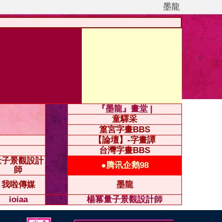
墨龍
『墨龍』畫堂 |
童驛采
篁宮字畫BBS
【論壇】-字畫譚
台灣字畫BBS
量子景觀設計
●腾讯企鹅98
師
我啦傳媒
墨龍
ioiaa
楊冪量子景觀設計師