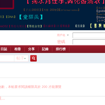
用戶名
密碼
日誌
相冊
分享
記錄
排行榜
帖子
搜
索
抱歉，本帖要求閱讀權限高於 200 才能瀏覽
..