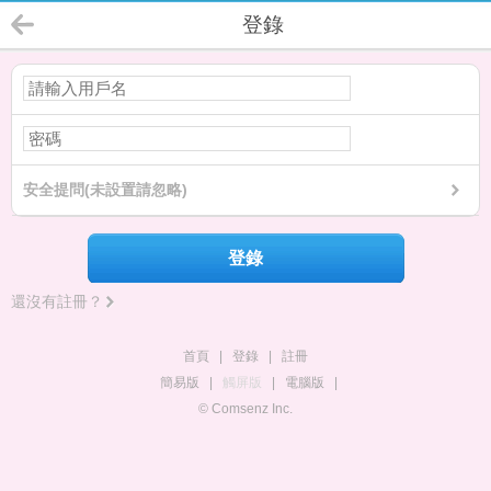
登錄
安全提問(未設置請忽略)
登錄
還沒有註冊？
首頁
|
登錄
|
註冊
簡易版
|
觸屏版
|
電腦版
|
© Comsenz Inc.