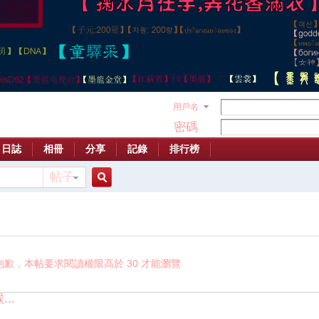
用戶名
密碼
日誌
相冊
分享
記錄
排行榜
帖子
搜
索
抱歉，本帖要求閱讀權限高於 30 才能瀏覽
..