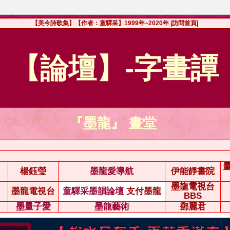
【美今詩歌集】【作者：童驛采】1999年~2020年
|訪問首頁|
【論壇】-字畫譚
『墨龍』 畫堂
楊鈺瑩
墨龍愛導航
伊能靜書院
墨龍電視台
墨龍電視台
童驛采墨韻論壇
支付墨龍
BBS
墨量子愛
墨龍藝術
鄧麗君