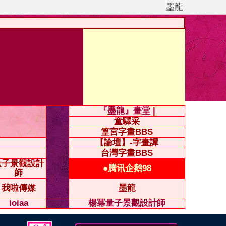
墨龍
『墨龍』畫堂 |
童驛采
篁宮字畫BBS
【論壇】-字畫譚
台灣字畫BBS
量子景觀設計
●腾讯企鹅98
師
我啦傳媒
墨龍
ioiaa
楊冪量子景觀設計師