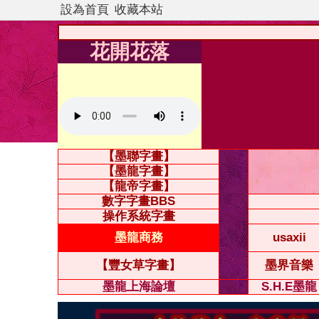
設為首頁
收藏本站
花開花落
【墨聯字畫】
【墨龍字畫】
【龍帝字畫】
數字字畫BBS
操作系統字畫
墨龍商務
usaxii
【豐女草字畫】
墨界音樂
墨龍上海論壇
S.H.E墨龍