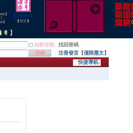
自動登錄
找回密碼
登錄
注冊發言【僅限墨文】
快捷導航