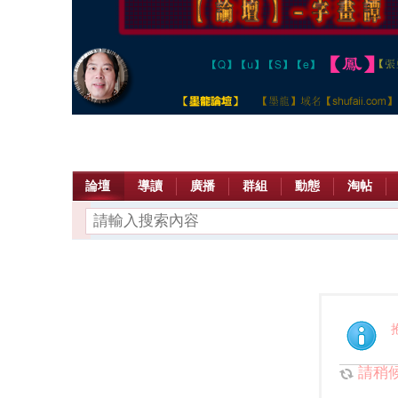
論壇
導讀
廣播
群組
動態
淘帖
請稍候.