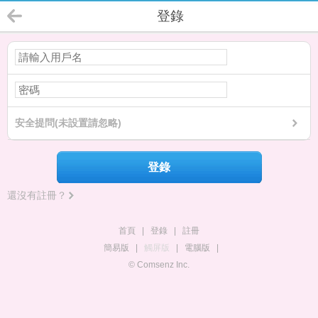
登錄
安全提問(未設置請忽略)
登錄
還沒有註冊？
首頁
|
登錄
|
註冊
簡易版
|
觸屏版
|
電腦版
|
© Comsenz Inc.