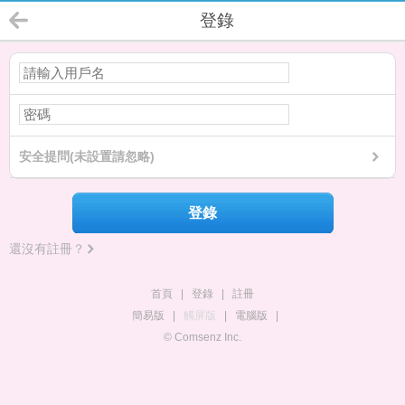
登錄
安全提問(未設置請忽略)
登錄
還沒有註冊？
首頁
|
登錄
|
註冊
簡易版
|
觸屏版
|
電腦版
|
© Comsenz Inc.