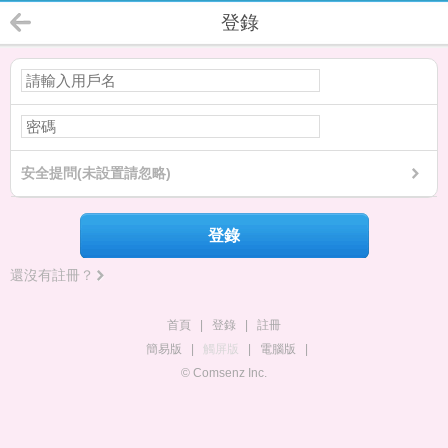
登錄
安全提問(未設置請忽略)
登錄
還沒有註冊？
首頁
|
登錄
|
註冊
簡易版
|
觸屏版
|
電腦版
|
© Comsenz Inc.