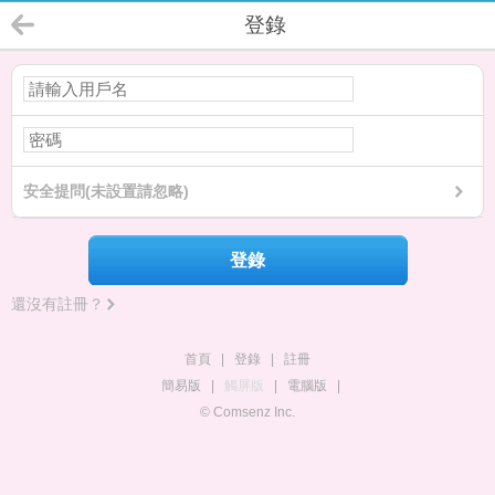
登錄
安全提問(未設置請忽略)
登錄
還沒有註冊？
首頁
|
登錄
|
註冊
簡易版
|
觸屏版
|
電腦版
|
© Comsenz Inc.