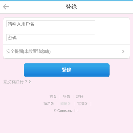
登錄
安全提問(未設置請忽略)
登錄
還沒有註冊？
首頁
|
登錄
|
註冊
簡易版
|
觸屏版
|
電腦版
|
© Comsenz Inc.