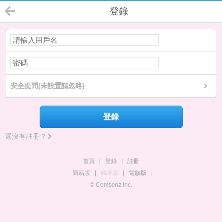
登錄
安全提問(未設置請忽略)
登錄
還沒有註冊？
首頁
|
登錄
|
註冊
簡易版
|
觸屏版
|
電腦版
|
© Comsenz Inc.